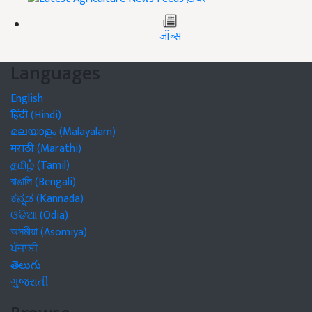
जॉब्स
Languages
English
हिंदी (Hindi)
മലയാളം (Malayalam)
मराठी (Marathi)
தமிழ் (Tamil)
বাঙালি (Bengali)
ಕನ್ನಡ (Kannada)
ଓଡିଆ (Odia)
অসমীয়া (Asomiya)
ਪੰਜਾਬੀ
తెలుగు
ગુજરાતી