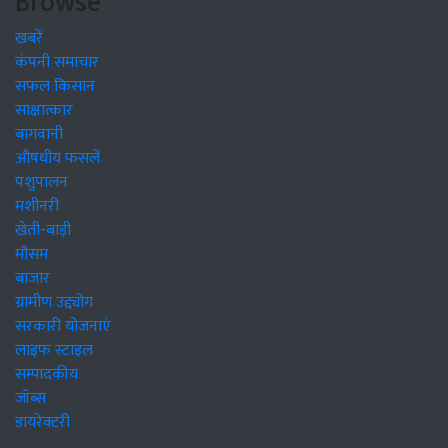
Browse
खबरें
कंपनी समाचार
सफल किसान
साक्षात्कार
बागवानी
औषधीय फसलें
पशुपालन
मशीनरी
खेती-बाड़ी
मौसम
बाजार
ग्रामीण उद्द्योग
सरकारी योजनाएं
लाइफ स्टाइल
सम्पादकीय
जॉब्स
डायरेक्टरी