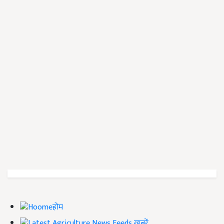
होम
ख़बरें