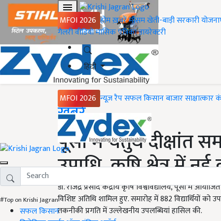
MFOI 2026
होम
ख़बरें
मौसम
खेती-बाड़ी
सरकारी योजना
गैलरी
वीडियो
मासिक पत्रिका
डायरेक्टरी
हिंदी
MFOI 2026
न्यूज़ रैप
सफल किसान
बाजार
साक्षात्कार
क
Home
ख़बरें
पूसा में चतुर्थ दीक्षांत स
उपाधि, कृषि क्षेत्र में न
डॉ. राजेंद्र प्रसाद केंद्रीय कृषि विश्वविद्यालय, पूसा में आयो
विशिष्ट अतिथि शामिल हुए. समारोह में 882 विद्यार्थियों को उ
#Top on Krishi Jagran
तकनीकी प्रगति में उल्लेखनीय उपलब्धियां हासिल की.
सफल किसान