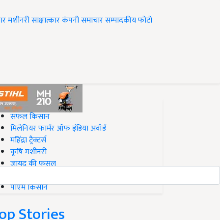
ार
मशीनरी
साक्षात्कार
कंपनी समाचार
सम्पादकीय
फोटो
op on Krishi Jagran
सफल किसान
मिलेनियर फार्मर ऑफ इंडिया अवॉर्ड
महिंद्रा ट्रैक्टर्स
कृषि मशीनरी
जायद की फसल
बिज़नेस आइडियाज
पीएम किसान
op Stories