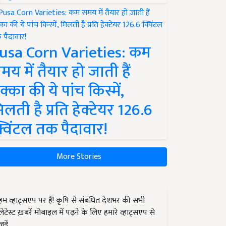
usa Corn Varieties: कम
मय में तैयार हो जाती हैं
क्का की ये पांच किस्में,
िलती है प्रति हेक्टेयर 126.6
्विंटल तक पैदावार!
More Stories
हम व्हाट्सएप पर हैं! कृषि से संबंधित देशभर की सभी
लेटेस्ट ख़बरें मोबाइल में पढ़ने के लिए हमारे व्हाट्सएप से
जुड़ें.