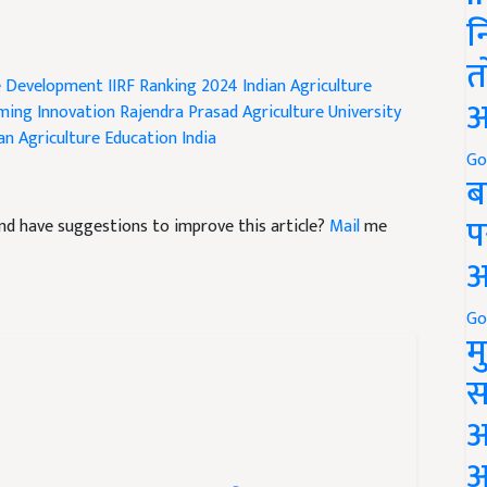
न
त
re Development
IIRF Ranking 2024
Indian Agriculture
अ
ming Innovation
Rajendra Prasad Agriculture University
an
Agriculture Education India
Go
ब
प
e and have suggestions to improve this article?
Mail
me
अ
Go
म
स
अ
आ