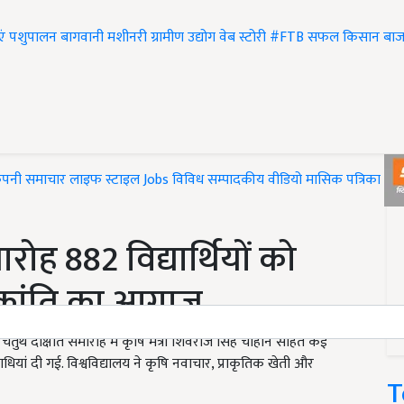
एं
पशुपालन
बागवानी
मशीनरी
ग्रामीण उद्योग
वेब स्टोरी
#FTB
सफल किसान
बाज
ंपनी समाचार
लाइफ स्टाइल
Jobs
विविध
सम्पादकीय
वीडियो
मासिक पत्रिका
#T
मारोह 882 विद्यार्थियों को
ई क्रांति का आगाज
जित चतुर्थ दीक्षांत समारोह में कृषि मंत्री शिवराज सिंह चौहान सहित कई
पाधियां दी गई. विश्वविद्यालय ने कृषि नवाचार, प्राकृतिक खेती और
T