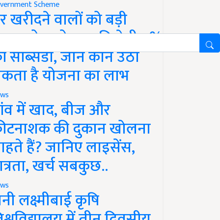
vernment Scheme
र खरीदने वालों को बड़ी
ाहत, होम लोन पर मिलेगी 4%
ी सब्सिडी, जानें कौन उठा
कता है योजना का लाभ
ws
ांव में खाद, बीज और
ीटनाशक की दुकान खोलना
ाहते हैं? जानिए लाइसेंस,
ात्रता, खर्च सबकुछ..
ws
ानी लक्ष्मीबाई कृषि
िश्वविद्यालय में तीन दिवसीय