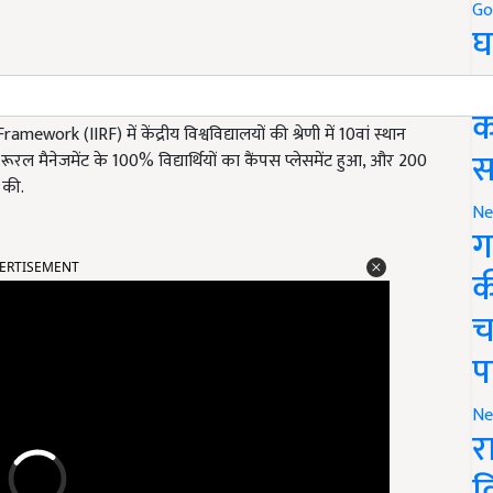
Go
घ
र
क
ework (IIRF) में केंद्रीय विश्वविद्यालयों की श्रेणी में 10वां स्थान
स
रल मैनेजमेंट के 100% विद्यार्थियों का कैंपस प्लेसमेंट हुआ, और 200
त की.
Ne
ग
ERTISEMENT
क
च
प
Ne
र
व