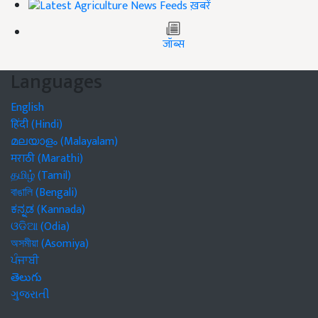
ख़बरें
जॉब्स
Languages
English
हिंदी (Hindi)
മലയാളം (Malayalam)
मराठी (Marathi)
தமிழ் (Tamil)
বাঙালি (Bengali)
ಕನ್ನಡ (Kannada)
ଓଡିଆ (Odia)
অসমীয়া (Asomiya)
ਪੰਜਾਬੀ
తెలుగు
ગુજરાતી