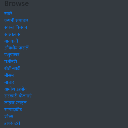
Browse
खबरें
कंपनी समाचार
सफल किसान
साक्षात्कार
बागवानी
औषधीय फसलें
पशुपालन
मशीनरी
खेती-बाड़ी
मौसम
बाजार
ग्रामीण उद्द्योग
सरकारी योजनाएं
लाइफ स्टाइल
सम्पादकीय
जॉब्स
डायरेक्टरी