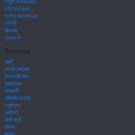
ಕನ್ನಡ (Kannada)
ଓଡିଆ (Odia)
অসমীয়া (Asomiya)
ਪੰਜਾਬੀ
తెలుగు
ગુજરાતી
Browse
खबरें
कंपनी समाचार
सफल किसान
साक्षात्कार
बागवानी
औषधीय फसलें
पशुपालन
मशीनरी
खेती-बाड़ी
मौसम
बाजार