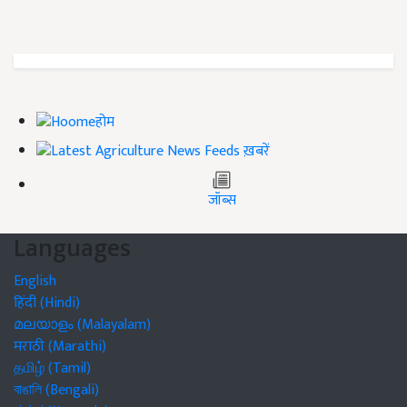
होम
ख़बरें
जॉब्स
Languages
English
हिंदी (Hindi)
മലയാളം (Malayalam)
मराठी (Marathi)
தமிழ் (Tamil)
বাঙালি (Bengali)