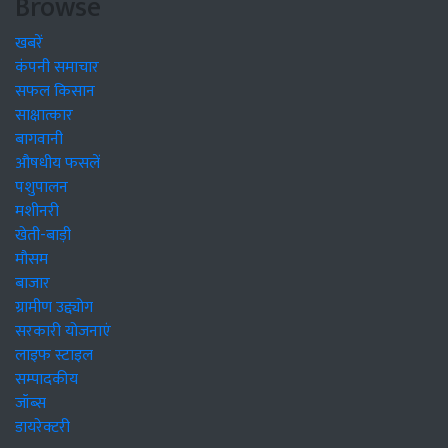
Browse
खबरें
कंपनी समाचार
सफल किसान
साक्षात्कार
बागवानी
औषधीय फसलें
पशुपालन
मशीनरी
खेती-बाड़ी
मौसम
बाजार
ग्रामीण उद्द्योग
सरकारी योजनाएं
लाइफ स्टाइल
सम्पादकीय
जॉब्स
डायरेक्टरी