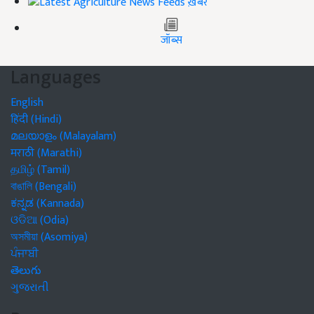
ख़बरें
जॉब्स
Languages
English
हिंदी (Hindi)
മലയാളം (Malayalam)
मराठी (Marathi)
தமிழ் (Tamil)
বাঙালি (Bengali)
ಕನ್ನಡ (Kannada)
ଓଡିଆ (Odia)
অসমীয়া (Asomiya)
ਪੰਜਾਬੀ
తెలుగు
ગુજરાતી