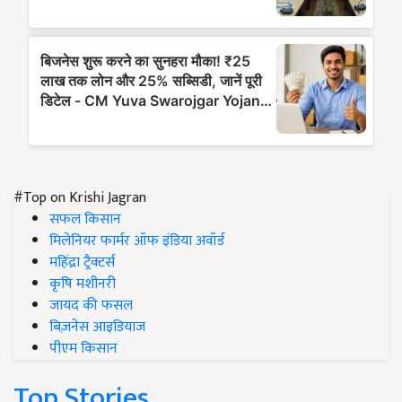
#Top on Krishi Jagran
सफल किसान
मिलेनियर फार्मर ऑफ इंडिया अवॉर्ड
महिंद्रा ट्रैक्टर्स
कृषि मशीनरी
जायद की फसल
बिज़नेस आइडियाज
पीएम किसान
Top Stories