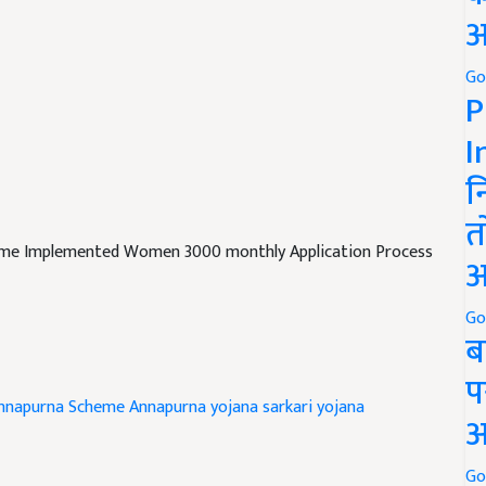
अ
Go
P
I
न
त
me Implemented Women 3000 monthly Application Process
अ
Go
ब
प
nnapurna Scheme
Annapurna yojana
sarkari yojana
अ
nd have suggestions to improve this article?
Mail
me your
Go