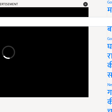
Go
म
5
ब
Go
घ
र
क
स
Ne
ग
क
च