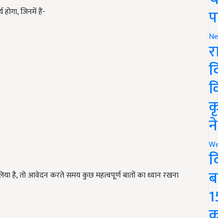
ोगा, जिनमें हैं-
प
Ne
र
व
क
क
न
We
द
 है, तो आवेदन करते समय कुछ महत्वपूर्ण बातों का ध्यान रखना
ब
1
क