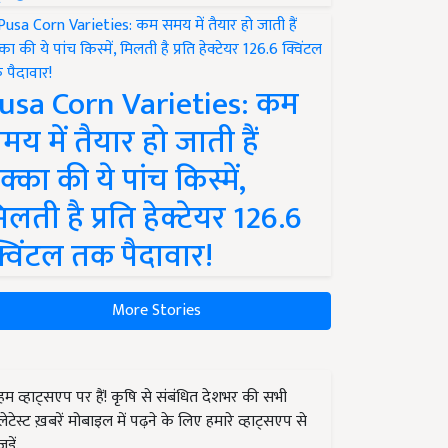
usa Corn Varieties: कम
मय में तैयार हो जाती हैं
क्का की ये पांच किस्में,
िलती है प्रति हेक्टेयर 126.6
्विंटल तक पैदावार!
More Stories
हम व्हाट्सएप पर हैं! कृषि से संबंधित देशभर की सभी
लेटेस्ट ख़बरें मोबाइल में पढ़ने के लिए हमारे व्हाट्सएप से
जुड़ें.