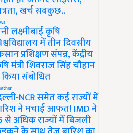
ात्रता, खर्च सबकुछ..
ws
ानी लक्ष्मीबाई कृषि
िश्वविद्यालय में तीन दिवसीय
िसान प्रशिक्षण संपन्न, केंद्रीय
ृषि मंत्री शिवराज सिंह चौहान
े किया संबोधित
ather
िल्ली-NCR समेत कई राज्यों में
ारिश ने मचाई आफत! IMD ने
5 से अधिक राज्यों में बिजली
ड़कने के साथ तेज बारिश का