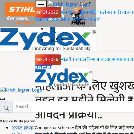
MFOI 2026
होम
ख़बरें
मौसम
खेती-बाड़ी
सरकारी योजना
गैलरी
वीडियो
मासिक पत्रिका
डायरेक्टरी
हिंदी
MFOI 2026
न्यूज़ रैप
सफल किसान
बाजार
साक्षात्कार
क
Home
ख़बरें
महिलाओं के लिए खुशख
तहत हर महीने मिलेगी ₹3
आवेदन प्रक्रिया..
#Top on Krishi Jagran
Annapurna Scheme: देश की महिलाओं के लिए कई सरकार
सफल किसान