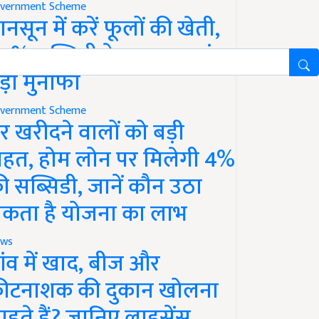
vernment Scheme
ानसून में करें फूलों की खेती,
0% सब्सिडी के साथ कमाएं
ड़ा मुनाफा
vernment Scheme
र खरीदने वालों को बड़ी
ाहत, होम लोन पर मिलेगी 4%
ी सब्सिडी, जानें कौन उठा
कता है योजना का लाभ
ws
ांव में खाद, बीज और
ीटनाशक की दुकान खोलना
ाहते हैं? जानिए लाइसेंस,