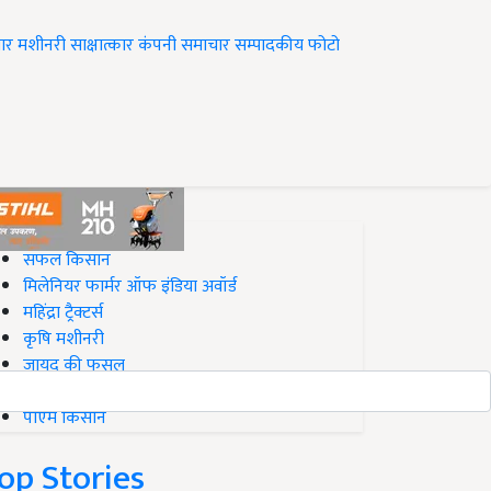
ार
मशीनरी
साक्षात्कार
कंपनी समाचार
सम्पादकीय
फोटो
op on Krishi Jagran
सफल किसान
मिलेनियर फार्मर ऑफ इंडिया अवॉर्ड
महिंद्रा ट्रैक्टर्स
कृषि मशीनरी
जायद की फसल
बिज़नेस आइडियाज
पीएम किसान
op Stories