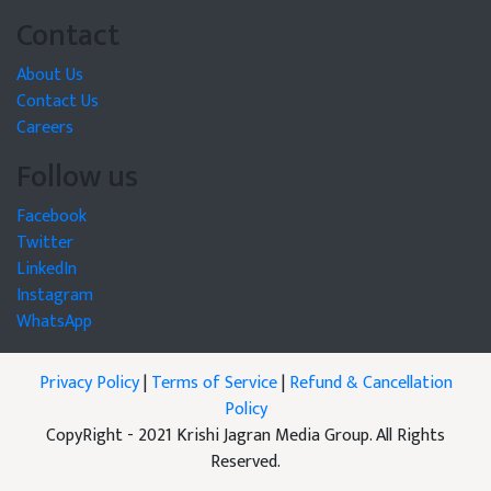
Contact
About Us
Contact Us
Careers
Follow us
Facebook
Twitter
LinkedIn
Instagram
WhatsApp
Privacy Policy
|
Terms of Service
|
Refund & Cancellation
Policy
CopyRight - 2021 Krishi Jagran Media Group. All Rights
Reserved.