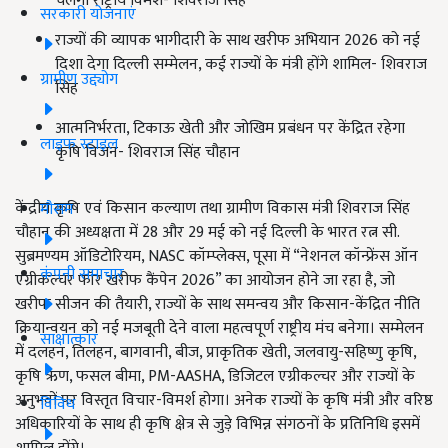
चलेगा राष्ट्रीय विमर्श- शिवराज सिंह
सरकारी योजनाएं
राज्यों की व्यापक भागीदारी के साथ खरीफ अभियान 2026 को नई
दिशा देगा दिल्ली सम्मेलन, कई राज्यों के मंत्री होंगे शामिल- शिवराज
ग्रामीण उद्द्योग
सिंह
आत्मनिर्भरता, टिकाऊ खेती और जोखिम प्रबंधन पर केंद्रित रहेगा
लाइफ स्टाइल
कृषि विजन- शिवराज सिंह चौहान
केंद्रीय कृषि एवं किसान कल्याण तथा ग्रामीण विकास मंत्री शिवराज सिंह
मौसम
चौहान की अध्यक्षता में 28 और 29 मई को नई दिल्ली के भारत रत्न सी.
सुब्रमण्यम ऑडिटोरियम, NASC कॉम्प्लेक्स, पूसा में “नेशनल कॉन्फ्रेंस ऑन
कंपनी समाचार
एग्रीकल्चर फॉर खरीफ कैंपेन 2026” का आयोजन होने जा रहा है, जो
खरीफ सीजन की तैयारी, राज्यों के साथ समन्वय और किसान-केंद्रित नीति
क्रियान्वयन को नई मजबूती देने वाला महत्वपूर्ण राष्ट्रीय मंच बनेगा। सम्मेलन
साक्षात्कार
में दलहन, तिलहन, बागवानी, बीज, प्राकृतिक खेती, जलवायु-सहिष्णु कृषि,
कृषि ऋण, फसल बीमा, PM-AASHA, डिजिटल एग्रीकल्चर और राज्यों के
अनुभवों पर विस्तृत विचार-विमर्श होगा। अनेक राज्यों के कृषि मंत्री और वरिष्ठ
विविध
अधिकारियों के साथ ही कृषि क्षेत्र से जुड़े विभिन्न संगठनों के प्रतिनिधि इसमें