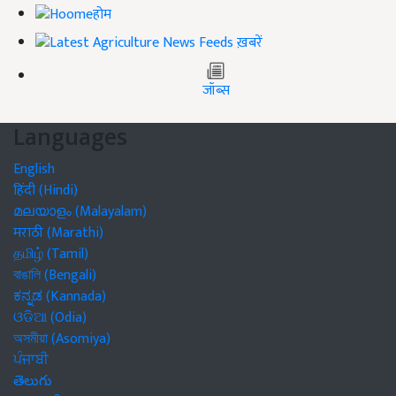
होम
ख़बरें
जॉब्स
Languages
English
हिंदी (Hindi)
മലയാളം (Malayalam)
मराठी (Marathi)
தமிழ் (Tamil)
বাঙালি (Bengali)
ಕನ್ನಡ (Kannada)
ଓଡିଆ (Odia)
অসমীয়া (Asomiya)
ਪੰਜਾਬੀ
తెలుగు