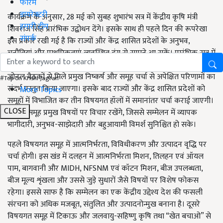
फोरम
डायरेक्टरी
कार्यक्रम के अनुसार, 28 मई को सुबह शुभारंभ सत्र में केंद्रीय कृषि मंत्री
हमारी टीम
शिवराज सिंह प्रारंभिक उद्बोधन देंगे। इसके साथ ही पहले दिन की रूपरेखा
संपर्क
इस प्रकार रखी गई है कि राज्यों और केंद्र शासित प्रदेशों के अनुभव,
चुनौतियां और प्राथमिकताएं व्यवस्थित ढंग से सामने आ सकें। प्रारंभिक सत्र में
कृषि एवं किसान कल्याण विभाग के सचिव द्वारा सम्मेलन की पृष्ठभूमि,
जोनल बैठकों से मिले प्रमुख निष्कर्ष और समूह चर्चा से अपेक्षित परिणामों का
#Top on Krishi Jagran
संदर्भ प्रस्तुत किया जाएगा। इसके बाद राज्यों और केंद्र शासित प्रदेशों को
More Topics
समूहों में विभाजित कर तीन विषयगत हॉलों में समानांतर चर्चा कराई जाएगी।
CLOSE
विभिन्न समूह प्रमुख विषयों पर विचार रखेंगे, जिससे सम्मेलन में व्यापक
भागीदारी, अनुभव-साझेदारी और बहुआयामी विमर्श सुनिश्चित हो सके।
पहले विषयगत समूह में आत्मनिर्भरता, विविधीकरण और उत्पादन वृद्धि पर
चर्चा होगी। इस खंड में दलहन में आत्मनिर्भरता मिशन, तिलहन एवं ऑयल
पाम, बागवानी और MIDH, NFSNM एवं कॉटन मिशन, बीज उपलब्धता,
बीज मूल्य शृंखला और उससे जुड़े सुधारों जैसे विषयों पर विशेष फोकस
रहेगा। इससे साफ है कि सम्मेलन का एक केंद्रीय उद्देश्य देश की फसली
संरचना को अधिक मजबूत, संतुलित और उत्पादनोन्मुख बनाना है। दूसरे
विषयगत समूह में टिकाऊ और जलवायु-सहिष्णु कृषि तथा “खेत बचाओ” से