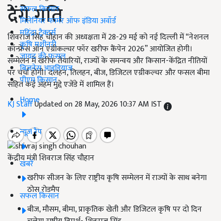
देंगे गति
सफल किसान
मिलेनियर फार्मर ऑफ इंडिया अवॉर्ड
महिंद्रा ट्रैक्टर्स
शिवराज सिंह चौहान की अध्यक्षता में 28-29 मई को नई दिल्ली में “नेशनल
कृषि मशीनरी
कॉन्फ्रेंस ऑन एग्रीकल्चर फॉर खरीफ कैंपेन 2026” आयोजित होगी।
जायद की फसल
सम्मेलन में खरीफ तैयारियों, राज्यों के समन्वय और किसान-केंद्रित नीतियों
बिज़नेस आइडियाज
पर चर्चा होगी। दलहन, तिलहन, बीज, डिजिटल एग्रीकल्चर और फसल बीमा
पीएम किसान
सहित कई अहम मुद्दे एजेंडे में शामिल हैं।
Home
KJ Staff
Updated on 28 May, 2026 10:37 AM IST
न्यूज़ रैप
केंद्रीय मंत्री शिवराज सिंह चौहान
खबरें
खरीफ सीजन के लिए राष्ट्रीय कृषि सम्मेलन में राज्यों के साथ बनेगा
ठोस रोडमैप
सफल किसान
बीज, मौसम, बीमा, प्राकृतिक खेती और डिजिटल कृषि पर दो दिन