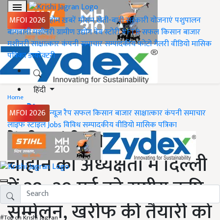
MFOI 2026
होम
ख़बरें
मौसम
खेती-बाड़ी
सरकारी योजनाएं
पशुपालन
बागवानी
मशीनरी
ग्रामीण उद्योग
वेब स्टोरी
#FTB
सफल किसान
बाजार
मशीनरी
साक्षात्कार
कंपनी समाचार
सम्पादकीय
फोटो गैलरी
वीडियो
मासिक
पत्रिका
डायरेक्टरी
हिंदी
Home
ख़बरें
MFOI 2026
न्यूज़ रैप
सफल किसान
बाजार
साक्षात्कार
कंपनी समाचार
लाइफ स्टाइल
Jobs
विविध
सम्पादकीय
वीडियो
मासिक पत्रिका
केंद्रीय मंत्री शिवराज सिंह
चौहान की अध्यक्षता में दिल्ली
में 28–29 मई को राष्ट्रीय कृषि
सम्मेलन, खरीफ की तैयारी को
#Top on Krishi Jagran