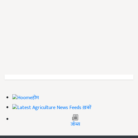
होम
ख़बरें
जॉब्स