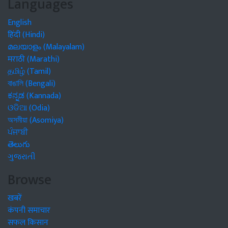
Languages
English
हिंदी (Hindi)
മലയാളം (Malayalam)
मराठी (Marathi)
தமிழ் (Tamil)
বাঙালি (Bengali)
ಕನ್ನಡ (Kannada)
ଓଡିଆ (Odia)
অসমীয়া (Asomiya)
ਪੰਜਾਬੀ
తెలుగు
ગુજરાતી
Browse
खबरें
कंपनी समाचार
सफल किसान