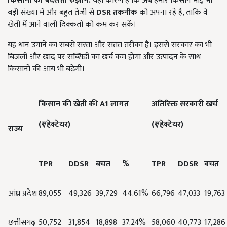
किसानों का बदलता रुझान:
यही कारण है कि अब हमारे किसान भाई भी
बड़ी संख्या में और बहुत तेजी से
DSR
तकनीक
को अपना रहे हैं, ताकि वे
खेती में आने वाली दिक्कतों को कम कर सकें।
यह धान उगाने का सबसे सस्ता और सतत तरीका है। इससे सरकार का भी
बिजली और खाद पर सब्सिडी का खर्च कम होगा और उत्पादन के साथ
किसानों की आय भी बढ़ेगी।
किसान की खेती की
A1
लागत
अतिरिक्त सरकारी खर्च
(
₹ /
हेक्टेयर)
(
₹ /
हेक्टेयर)
राज्य
TPR
DDSR
बचत
%
TPR
DDSR
बचत
आंध्र प्रदेश
89,055
49,326
39,729
44.61%
66,796
47,033
19,763
छत्तीसगढ़
50,752
31,854
18,898
37.24%
58,060
40,773
17,286