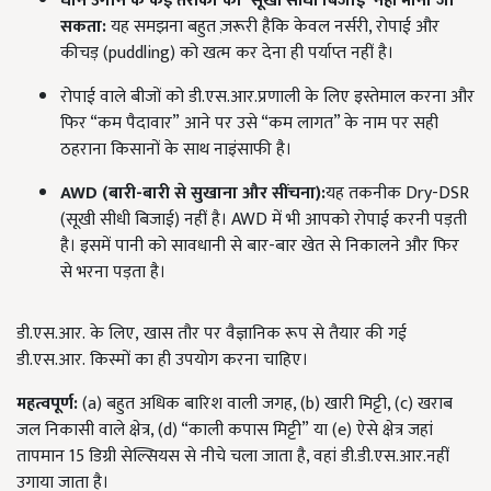
धान उगाने के कई तरीकों को
'
सूखी सीधी बिजाई
'
नहीं माना जा
सकता
:
यह समझना बहुत ज़रूरी हैकि केवल नर्सरी, रोपाई और
कीचड़ (puddling) को खत्म कर देना ही पर्याप्त नहीं है।
रोपाई वाले बीजों को डी.एस.आर.प्रणाली के लिए इस्तेमाल करना और
फिर “कम पैदावार” आने पर उसे “कम लागत” के नाम पर सही
ठहराना किसानों के साथ नाइंसाफी है।
AWD (
बारी-बारी से सुखाना और सींचना):
यह तकनीक Dry-DSR
(सूखी सीधी बिजाई) नहीं है। AWD में भी आपको रोपाई करनी पड़ती
है। इसमें पानी को सावधानी से बार-बार खेत से निकालने और फिर
से भरना पड़ता है।
डी.एस.आर. के लिए, खास तौर पर वैज्ञानिक रूप से तैयार की गई
डी.एस.आर. किस्मों का ही उपयोग करना चाहिए।
महत्वपूर्ण
:
(a) बहुत अधिक बारिश वाली जगह, (b) खारी मिट्टी, (c) खराब
जल निकासी वाले क्षेत्र, (d) “काली कपास मिट्टी” या (e) ऐसे क्षेत्र जहां
तापमान 15 डिग्री सेल्सियस से नीचे चला जाता है, वहां डी.डी.एस.आर.नहीं
उगाया जाता है।