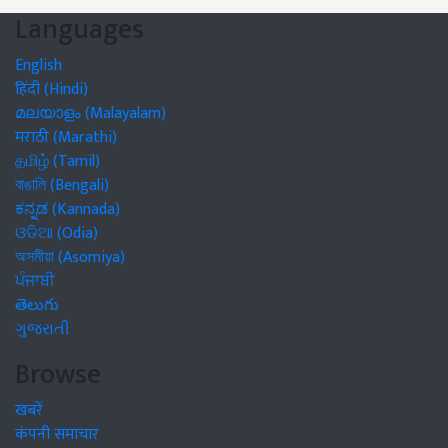
Languages
English
हिंदी (Hindi)
മലയാളം (Malayalam)
मराठी (Marathi)
தமிழ் (Tamil)
বাঙালি (Bengali)
ಕನ್ನಡ (Kannada)
ଓଡିଆ (Odia)
অসমীয়া (Asomiya)
ਪੰਜਾਬੀ
తెలుగు
ગુજરાતી
Browse
खबरें
कंपनी समाचार