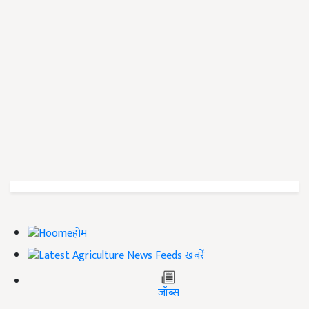
होम
ख़बरें
जॉब्स