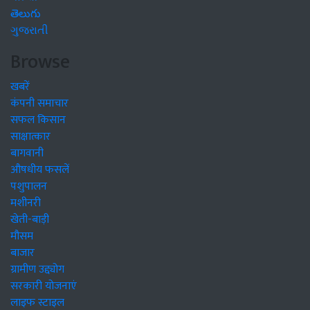
తెలుగు
ગુજરાતી
Browse
खबरें
कंपनी समाचार
सफल किसान
साक्षात्कार
बागवानी
औषधीय फसलें
पशुपालन
मशीनरी
खेती-बाड़ी
मौसम
बाजार
ग्रामीण उद्द्योग
सरकारी योजनाएं
लाइफ स्टाइल