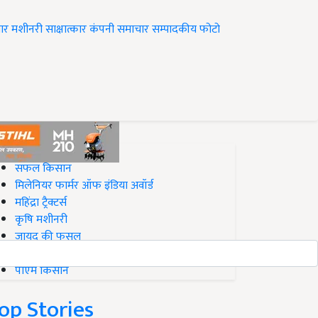
ार
मशीनरी
साक्षात्कार
कंपनी समाचार
सम्पादकीय
फोटो
op on Krishi Jagran
सफल किसान
मिलेनियर फार्मर ऑफ इंडिया अवॉर्ड
महिंद्रा ट्रैक्टर्स
कृषि मशीनरी
जायद की फसल
बिज़नेस आइडियाज
पीएम किसान
op Stories