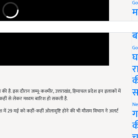
Go
म
5
ब
Go
घ
र
क
की है. इस दौरान जम्मू-कश्मीर, उत्तराखंड, हिमाचल प्रदेश इन इलाकों में
स
ीं से लेकर मध्यम बारिश हो सकती है.
 में 29 मई को कहीं-कहीं ओलावृष्टि होने की भी मौसम विभाग ने अलर्ट
Ne
ग
क
च
 बीच मौसम विभाग IMD ने
पंजाब, हरियाणा और चंडीगढ़ और पश्चिमी उत्तर