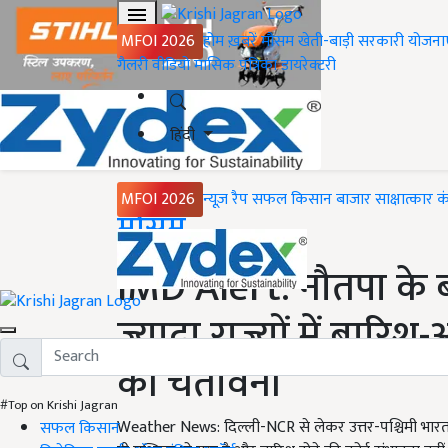
MFOI 2026
होम
ख़बरें
मौसम
खेती-बाड़ी
सरकारी योजना
गैलरी
वीडियो
मासिक पत्रिका
डायरेक्टरी
हिंदी
MFOI 2026
न्यूज़ रैप
सफल किसान
बाजार
साक्षात्कार
क
Home
मौसम
IMD Alert: नौतपा के 
ज्यादा राज्यों में बार
की चेतावनी
#Top on Krishi Jagran
Weather News: दिल्ली-NCR से लेकर उत्तर-पश्चिमी भारत म
सफल किसान