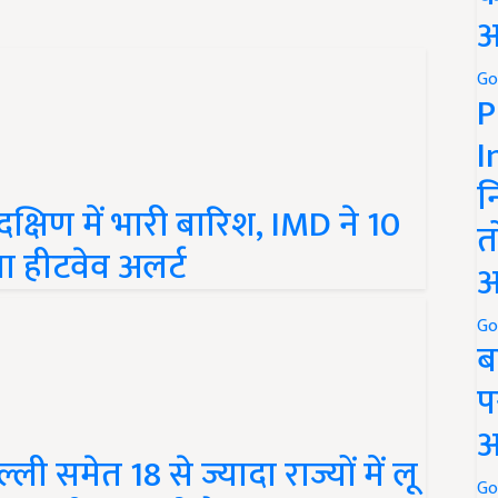
अ
Go
P
I
न
क्षिण में भारी बारिश, IMD ने 10
त
या हीटवेव अलर्ट
अ
Go
ब
प
अ
 समेत 18 से ज्यादा राज्यों में लू
र भी लिस्ट में है?
Go