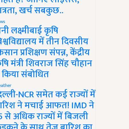
ात्रता, खर्च सबकुछ..
ws
ानी लक्ष्मीबाई कृषि
िश्वविद्यालय में तीन दिवसीय
िसान प्रशिक्षण संपन्न, केंद्रीय
ृषि मंत्री शिवराज सिंह चौहान
े किया संबोधित
ather
िल्ली-NCR समेत कई राज्यों में
ारिश ने मचाई आफत! IMD ने
5 से अधिक राज्यों में बिजली
ड़कने के साथ तेज बारिश का