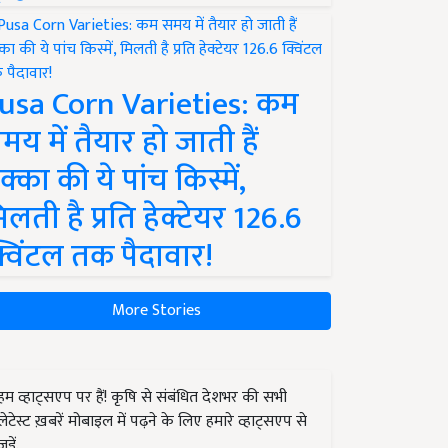
usa Corn Varieties: कम
मय में तैयार हो जाती हैं
क्का की ये पांच किस्में,
िलती है प्रति हेक्टेयर 126.6
्विंटल तक पैदावार!
More Stories
हम व्हाट्सएप पर हैं! कृषि से संबंधित देशभर की सभी
लेटेस्ट ख़बरें मोबाइल में पढ़ने के लिए हमारे व्हाट्सएप से
जुड़ें.