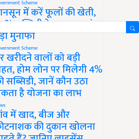
vernment Scheme
ानसून में करें फूलों की खेती,
0% सब्सिडी के साथ कमाएं
ड़ा मुनाफा
vernment Scheme
र खरीदने वालों को बड़ी
ाहत, होम लोन पर मिलेगी 4%
ी सब्सिडी, जानें कौन उठा
कता है योजना का लाभ
ws
ांव में खाद, बीज और
ीटनाशक की दुकान खोलना
ाहते हैं? जानिए लाइसेंस,