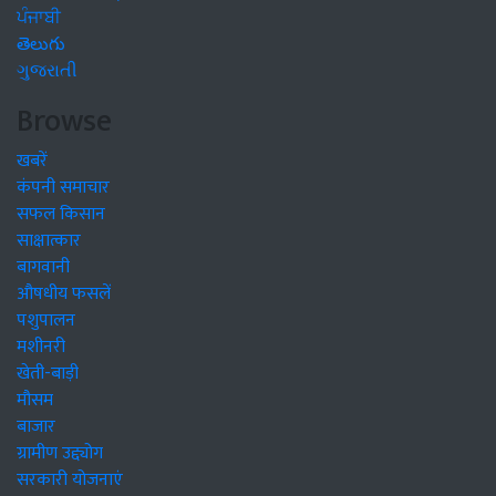
ਪੰਜਾਬੀ
తెలుగు
ગુજરાતી
Browse
खबरें
कंपनी समाचार
सफल किसान
साक्षात्कार
बागवानी
औषधीय फसलें
पशुपालन
मशीनरी
खेती-बाड़ी
मौसम
बाजार
ग्रामीण उद्द्योग
सरकारी योजनाएं