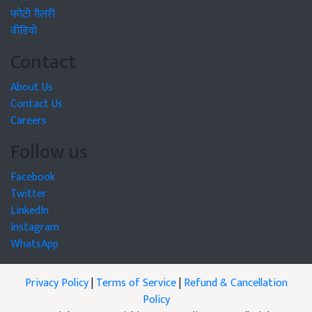
फोटो गैलरी
वीडियो
Contact
About Us
Contact Us
Careers
Follow us
Facebook
Twitter
LinkedIn
Instagram
WhatsApp
Privacy Policy
|
Terms of Service
|
Refund & Cancellation
Policy