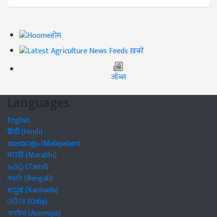
होम
ख़बरें
जॉब्स
Languages
English
हिंदी (Hindi)
മലയാളം (Malayalam)
मराठी (Marathi)
தமிழ் (Tamil)
বাঙালি (Bengali)
ಕನ್ನಡ (Kannada)
ଓଡିଆ (Odia)
অসমীয়া (Asomiya)