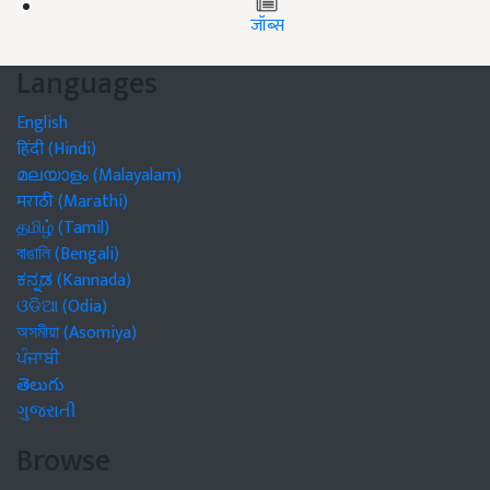
जॉब्स
Languages
English
हिंदी (Hindi)
മലയാളം (Malayalam)
मराठी (Marathi)
தமிழ் (Tamil)
বাঙালি (Bengali)
ಕನ್ನಡ (Kannada)
ଓଡିଆ (Odia)
অসমীয়া (Asomiya)
ਪੰਜਾਬੀ
తెలుగు
ગુજરાતી
Browse