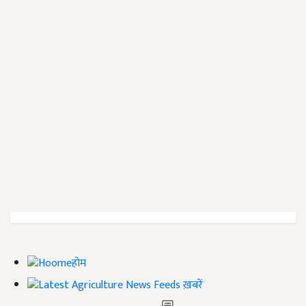
होम
ख़बरें