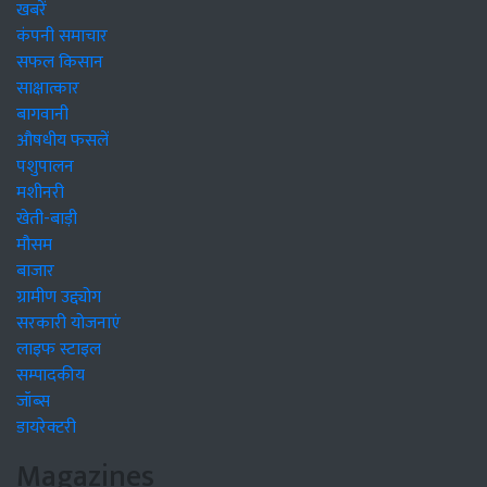
खबरें
कंपनी समाचार
सफल किसान
साक्षात्कार
बागवानी
औषधीय फसलें
पशुपालन
मशीनरी
खेती-बाड़ी
मौसम
बाजार
ग्रामीण उद्द्योग
सरकारी योजनाएं
लाइफ स्टाइल
सम्पादकीय
जॉब्स
डायरेक्टरी
Magazines