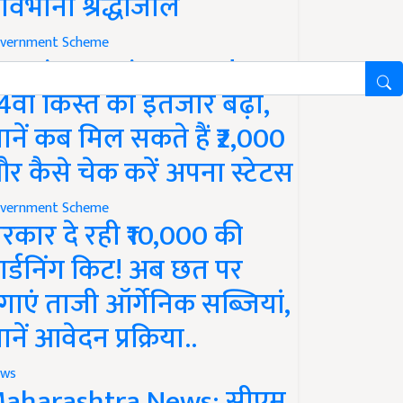
ावभीनी श्रद्धांजलि
vernment Scheme
M Kisan Yojana Update:
4वीं किस्त का इंतजार बढ़ा,
ानें कब मिल सकते हैं ₹2,000
र कैसे चेक करें अपना स्टेटस
vernment Scheme
रकार दे रही ₹10,000 की
ार्डनिंग किट! अब छत पर
गाएं ताजी ऑर्गेनिक सब्जियां,
ानें आवेदन प्रक्रिया..
ws
aharashtra News: सीएम