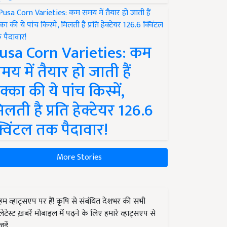
usa Corn Varieties: कम
मय में तैयार हो जाती हैं
क्का की ये पांच किस्में,
िलती है प्रति हेक्टेयर 126.6
्विंटल तक पैदावार!
More Stories
हम व्हाट्सएप पर हैं! कृषि से संबंधित देशभर की सभी
लेटेस्ट ख़बरें मोबाइल में पढ़ने के लिए हमारे व्हाट्सएप से
जुड़ें.