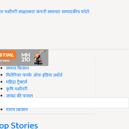
ार
मशीनरी
साक्षात्कार
कंपनी समाचार
सम्पादकीय
फोटो
op on Krishi Jagran
सफल किसान
मिलेनियर फार्मर ऑफ इंडिया अवॉर्ड
महिंद्रा ट्रैक्टर्स
कृषि मशीनरी
जायद की फसल
बिज़नेस आइडियाज
पीएम किसान
op Stories