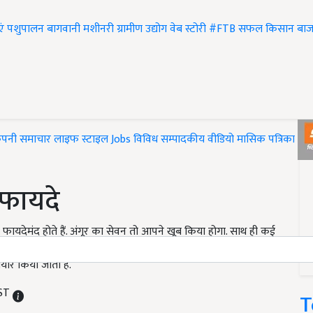
एं
पशुपालन
बागवानी
मशीनरी
ग्रामीण उद्योग
वेब स्टोरी
#FTB
सफल किसान
बाज
ंपनी समाचार
लाइफ स्टाइल
Jobs
विविध
सम्पादकीय
वीडियो
मासिक पत्रिका
#T
 फायदे
िए भी फायदेमंद होते हैं. अंगूर का सेवन तो आपने खूब किया होगा. साथ ही कई
 क्या आपने कभी सोचा है कि अंगूर के बीज के तेल का उपयोग भी किया जा
ैयार किया जाता है.
IST
T