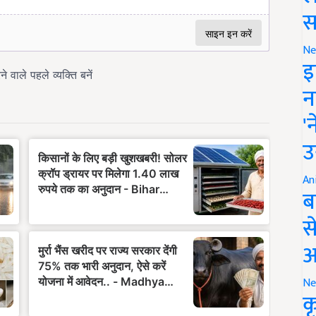
स
Ne
इ
न
'
उ
An
ब
स
आ
Ne
क