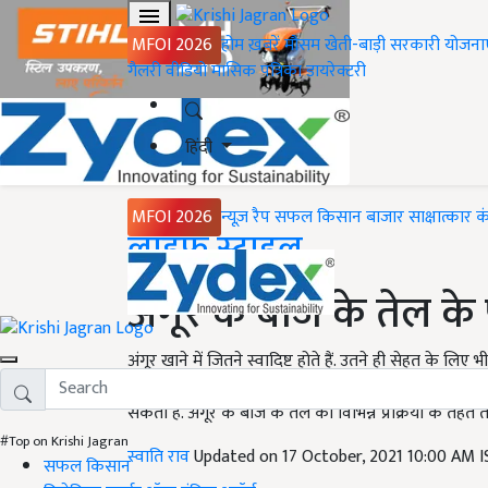
MFOI 2026
होम
ख़बरें
मौसम
खेती-बाड़ी
सरकारी योजना
गैलरी
वीडियो
मासिक पत्रिका
डायरेक्टरी
हिंदी
MFOI 2026
न्यूज़ रैप
सफल किसान
बाजार
साक्षात्कार
क
Home
लाइफ स्टाइल
अंगूर के बीज के तेल के
अंगूर खाने में जितने स्वादिष्ट होते हैं. उतने ही सेहत के ल
बार इन्हें खाते हुए आपके मुंह में इसके बीज भी आए होंगे.
सकता है. अंगूर के बीज के तेल को विभिन्न प्रक्रिया के तहत त
#Top on Krishi Jagran
स्वाति राव
Updated on 17 October, 2021 10:00 AM 
सफल किसान