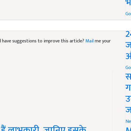
भ
Go
P
2
and have suggestions to improve this article?
Mail
me your
ज
औ
Go
स
ग
उ
ज
 हैं लाभकारी, जानिए इसके
Ne
M