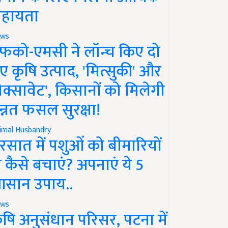
हायता
ws
फको-एमसी ने लॉन्च किए दो
ए कृषि उत्पाद, 'मित्सुकी' और
नेक्सावेट', किसानों को मिलेगी
न्नत फसल सुरक्षा!
imal Husbandry
रसात में पशुओं को बीमारियों
े कैसे बचाएं? अपनाएं ये 5
सान उपाय..
ws
ृषि अनुसंधान परिसर, पटना में