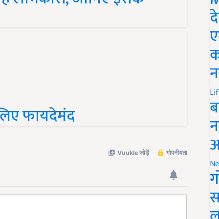
द
ए
क
न
Li
े लिए फायदेमंद
ब
न
आ
Ne
ग
स
ल