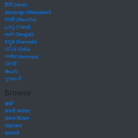
हिंदी (Hindi)
മലയാളം (Malayalam)
मराठी (Marathi)
தமிழ் (Tamil)
বাঙালি (Bengali)
ಕನ್ನಡ (Kannada)
ଓଡିଆ (Odia)
অসমীয়া (Asomiya)
ਪੰਜਾਬੀ
తెలుగు
ગુજરાતી
Browse
खबरें
कंपनी समाचार
सफल किसान
साक्षात्कार
बागवानी