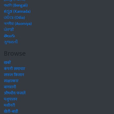
বাঙালি (Bengali)
ಕನ್ನಡ (Kannada)
ଓଡିଆ (Odia)
অসমীয়া (Asomiya)
ਪੰਜਾਬੀ
తెలుగు
ગુજરાતી
Browse
खबरें
कंपनी समाचार
सफल किसान
साक्षात्कार
बागवानी
औषधीय फसलें
पशुपालन
मशीनरी
खेती-बाड़ी