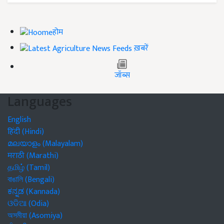
होम
ख़बरें
जॉब्स
Languages
English
हिंदी (Hindi)
മലയാളം (Malayalam)
मराठी (Marathi)
தமிழ் (Tamil)
বাঙালি (Bengali)
ಕನ್ನಡ (Kannada)
ଓଡିଆ (Odia)
অসমীয়া (Asomiya)