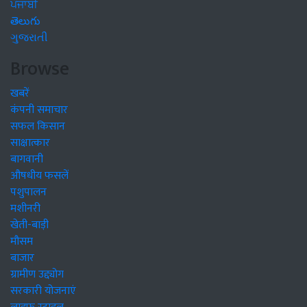
ਪੰਜਾਬੀ
తెలుగు
ગુજરાતી
Browse
खबरें
कंपनी समाचार
सफल किसान
साक्षात्कार
बागवानी
औषधीय फसलें
पशुपालन
मशीनरी
खेती-बाड़ी
मौसम
बाजार
ग्रामीण उद्द्योग
सरकारी योजनाएं