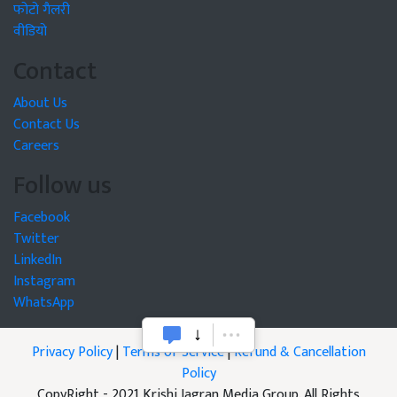
फोटो गैलरी
वीडियो
Contact
About Us
Contact Us
Careers
Follow us
Facebook
Twitter
LinkedIn
Instagram
WhatsApp
Privacy Policy
|
Terms of Service
|
Refund & Cancellation
Policy
CopyRight - 2021 Krishi Jagran Media Group. All Rights