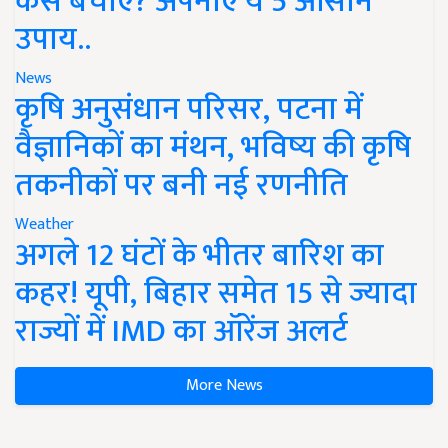
कैसे बचाएं? अपनाएं ये 5 आसान
उपाय..
News
कृषि अनुसंधान परिसर, पटना में
वैज्ञानिकों का मंथन, भविष्य की कृषि
तकनीकों पर बनी नई रणनीति
Weather
अगले 12 घंटों के भीतर बारिश का
कहर! यूपी, बिहार समेत 15 से ज्यादा
राज्यों में IMD का ऑरेंज अलर्ट
More News