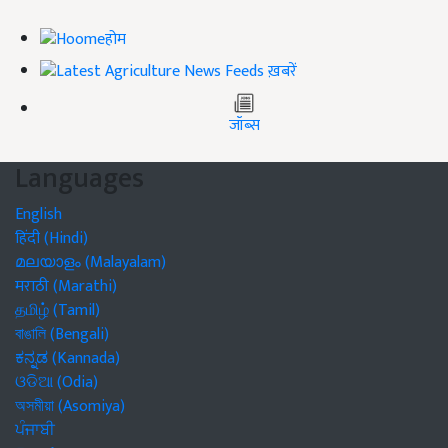
होम
ख़बरें
जॉब्स
Languages
English
हिंदी (Hindi)
മലയാളം (Malayalam)
मराठी (Marathi)
தமிழ் (Tamil)
বাঙালি (Bengali)
ಕನ್ನಡ (Kannada)
ଓଡିଆ (Odia)
অসমীয়া (Asomiya)
ਪੰਜਾਬੀ