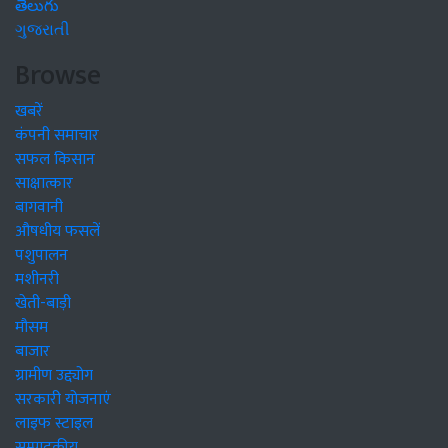
తెలుగు
ગુજરાતી
Browse
खबरें
कंपनी समाचार
सफल किसान
साक्षात्कार
बागवानी
औषधीय फसलें
पशुपालन
मशीनरी
खेती-बाड़ी
मौसम
बाजार
ग्रामीण उद्द्योग
सरकारी योजनाएं
लाइफ स्टाइल
सम्पादकीय