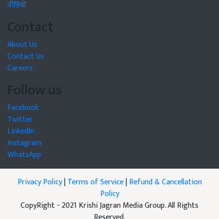
वीडियो
Contact
About Us
Contact Us
Careers
Follow us
Facebook
Twitter
LinkedIn
Instagram
WhatsApp
Privacy Policy
|
Terms of Service
|
Refund & Cancellation
Policy
CopyRight - 2021 Krishi Jagran Media Group. All Rights
Reserved.