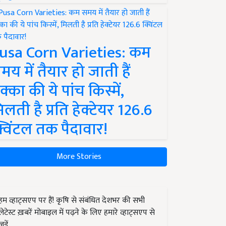
usa Corn Varieties: कम
मय में तैयार हो जाती हैं
क्का की ये पांच किस्में,
िलती है प्रति हेक्टेयर 126.6
्विंटल तक पैदावार!
More Stories
हम व्हाट्सएप पर हैं! कृषि से संबंधित देशभर की सभी
लेटेस्ट ख़बरें मोबाइल में पढ़ने के लिए हमारे व्हाट्सएप से
जुड़ें.