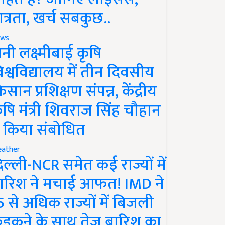
ात्रता, खर्च सबकुछ..
ws
ानी लक्ष्मीबाई कृषि
िश्वविद्यालय में तीन दिवसीय
िसान प्रशिक्षण संपन्न, केंद्रीय
ृषि मंत्री शिवराज सिंह चौहान
े किया संबोधित
ather
िल्ली-NCR समेत कई राज्यों में
ारिश ने मचाई आफत! IMD ने
5 से अधिक राज्यों में बिजली
ड़कने के साथ तेज बारिश का