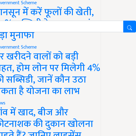
vernment Scheme
ानसून में करें फूलों की खेती,
0% सब्सिडी के साथ कमाएं
ड़ा मुनाफा
vernment Scheme
र खरीदने वालों को बड़ी
ाहत, होम लोन पर मिलेगी 4%
ी सब्सिडी, जानें कौन उठा
कता है योजना का लाभ
ws
ांव में खाद, बीज और
ीटनाशक की दुकान खोलना
ाहते हैं? जानिए लाइसेंस,