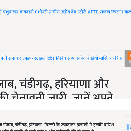
एं
पशुपालन
बागवानी
मशीनरी
ग्रामीण उद्योग
वेब स्टोरी
#FTB
सफल किसान
बाज
ंपनी समाचार
लाइफ स्टाइल
Jobs
विविध
सम्पादकीय
वीडियो
मासिक पत्रिका
#T
ाब, चंडीगढ़, हरियाणा और
की चेतावनी जारी, जानें अपने
T
जाब, चंडीगढ़, हरियाणा, दिल्ली के ज्यादातर इलाकों में हल्की बारिश