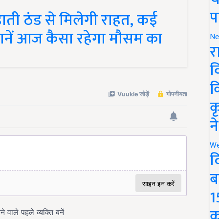
ती ठंड से मिलेगी राहत, कई
प
, जानें आज कैसा रहेगा मौसम का
Ne
र
व
क
क
न
We
द
ब
1
क