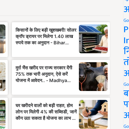
अ
Go
P
I
न
त
अ
Go
ब
प
अ
Go