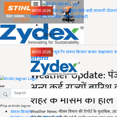
MFOI 2026
होम
ख़बरें
मौसम
खेती-बाड़ी
सरकारी योजना
गैलरी
वीडियो
मासिक पत्रिका
डायरेक्टरी
हिंदी
MFOI 2026
न्यूज़ रैप
सफल किसान
बाजार
साक्षात्कार
क
Home
मौसम
Weather Update: पंज
अन्य कई राज्यों बारिश 
शहर के मौसम का हाल
#Top on Krishi Jagran
Weather News: मौसम विभाग की रिपोर्ट के मुताबिक, आज पं
सफल किसान