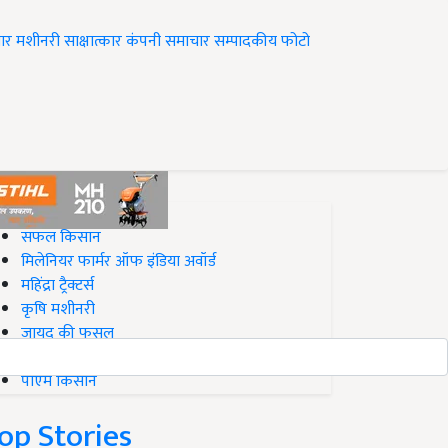
ार
मशीनरी
साक्षात्कार
कंपनी समाचार
सम्पादकीय
फोटो
op on Krishi Jagran
सफल किसान
मिलेनियर फार्मर ऑफ इंडिया अवॉर्ड
महिंद्रा ट्रैक्टर्स
कृषि मशीनरी
जायद की फसल
बिज़नेस आइडियाज
पीएम किसान
op Stories