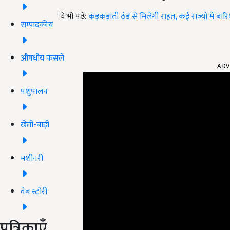
ये भी पढ़ें:
कड़कड़ाती ठंड से मिलेगी राहत, कई राज्यों में ब
सम्पादकीय
ADV
औषधीय फसलें
पशुपालन
खेती-बाड़ी
मशीनरी
वेब स्टोरी
पत्रिकाएँ