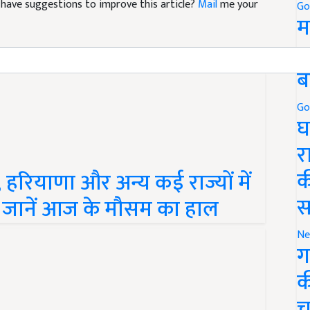
Go
म
5
ब
Go
घ
र
रियाणा और अन्य कई राज्यों में
क
ड, जानें आज के मौसम का हाल
स
Ne
ग
क
च