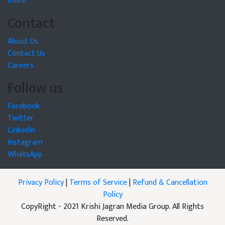
वीडियो
Contact
About Us
Contact Us
Careers
Follow us
Facebook
Twitter
LinkedIn
Instagram
WhatsApp
Privacy Policy
|
Terms of Service
|
Refund & Cancellation
Policy
CopyRight - 2021 Krishi Jagran Media Group. All Rights
Reserved.