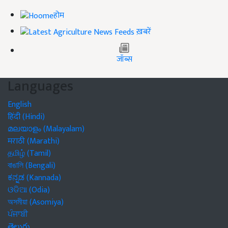
होम
ख़बरें
जॉब्स
Languages
English
हिंदी (Hindi)
മലയാളം (Malayalam)
मराठी (Marathi)
தமிழ் (Tamil)
বাঙালি (Bengali)
ಕನ್ನಡ (Kannada)
ଓଡିଆ (Odia)
অসমীয়া (Asomiya)
ਪੰਜਾਬੀ
తెలుగు