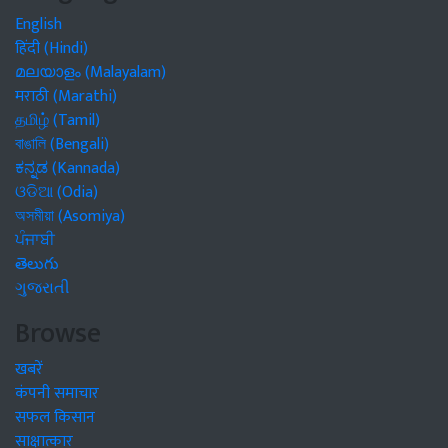
English
हिंदी (Hindi)
മലയാളം (Malayalam)
मराठी (Marathi)
தமிழ் (Tamil)
বাঙালি (Bengali)
ಕನ್ನಡ (Kannada)
ଓଡିଆ (Odia)
অসমীয়া (Asomiya)
ਪੰਜਾਬੀ
తెలుగు
ગુજરાતી
Browse
खबरें
कंपनी समाचार
सफल किसान
साक्षात्कार