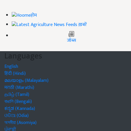
होम
ख़बरें
जॉब्स
Languages
English
हिंदी (Hindi)
മലയാളം (Malayalam)
मराठी (Marathi)
தமிழ் (Tamil)
বাঙালি (Bengali)
ಕನ್ನಡ (Kannada)
ଓଡିଆ (Odia)
অসমীয়া (Asomiya)
ਪੰਜਾਬੀ