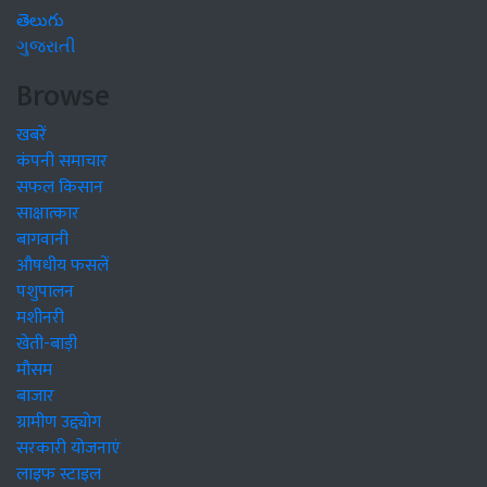
తెలుగు
ગુજરાતી
Browse
खबरें
कंपनी समाचार
सफल किसान
साक्षात्कार
बागवानी
औषधीय फसलें
पशुपालन
मशीनरी
खेती-बाड़ी
मौसम
बाजार
ग्रामीण उद्द्योग
सरकारी योजनाएं
लाइफ स्टाइल