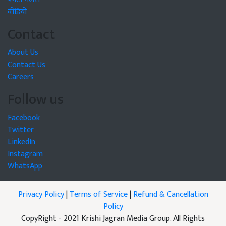
वीडियो
Contact
About Us
Contact Us
Careers
Follow us
Facebook
Twitter
LinkedIn
Instagram
WhatsApp
Privacy Policy
|
Terms of Service
|
Refund & Cancellation
Policy
CopyRight - 2021 Krishi Jagran Media Group. All Rights