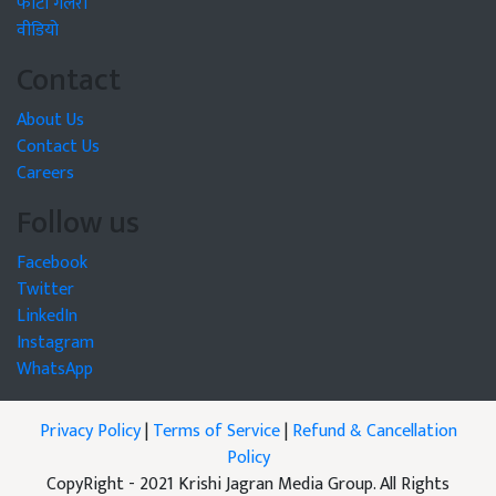
फोटो गैलरी
वीडियो
Contact
About Us
Contact Us
Careers
Follow us
Facebook
Twitter
LinkedIn
Instagram
WhatsApp
Privacy Policy
|
Terms of Service
|
Refund & Cancellation
Policy
CopyRight - 2021 Krishi Jagran Media Group. All Rights