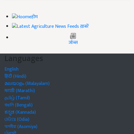
होम
ख़बरें
जॉब्स
Languages
English
हिंदी (Hindi)
മലയാളം (Malayalam)
मराठी (Marathi)
தமிழ் (Tamil)
বাঙালি (Bengali)
ಕನ್ನಡ (Kannada)
ଓଡିଆ (Odia)
অসমীয়া (Asomiya)
ਪੰਜਾਬੀ