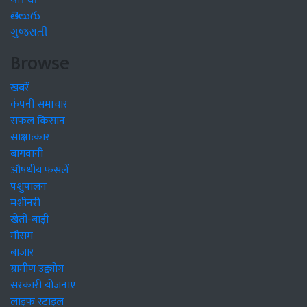
తెలుగు
ગુજરાતી
Browse
खबरें
कंपनी समाचार
सफल किसान
साक्षात्कार
बागवानी
औषधीय फसलें
पशुपालन
मशीनरी
खेती-बाड़ी
मौसम
बाजार
ग्रामीण उद्द्योग
सरकारी योजनाएं
लाइफ स्टाइल