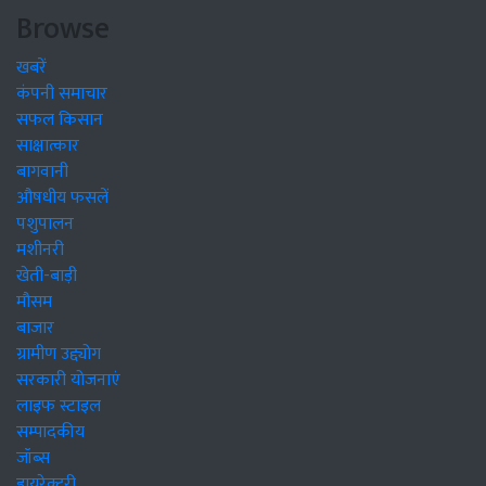
Browse
खबरें
कंपनी समाचार
सफल किसान
साक्षात्कार
बागवानी
औषधीय फसलें
पशुपालन
मशीनरी
खेती-बाड़ी
मौसम
बाजार
ग्रामीण उद्द्योग
सरकारी योजनाएं
लाइफ स्टाइल
सम्पादकीय
जॉब्स
डायरेक्टरी