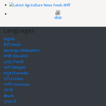
ख़बरें
जॉब्स
Languages
English
हिंदी (Hindi)
മലയാളം (Malayalam)
मराठी (Marathi)
தமிழ் (Tamil)
বাঙালি (Bengali)
ಕನ್ನಡ (Kannada)
ଓଡିଆ (Odia)
অসমীয়া (Asomiya)
ਪੰਜਾਬੀ
తెలుగు
ગુજરાતી