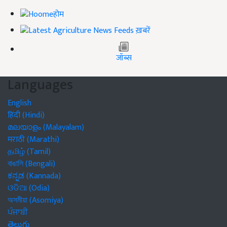
होम
ख़बरें
जॉब्स
Languages
English
हिंदी (Hindi)
മലയാളം (Malayalam)
मराठी (Marathi)
தமிழ் (Tamil)
বাঙালি (Bengali)
ಕನ್ನಡ (Kannada)
ଓଡିଆ (Odia)
অসমীয়া (Asomiya)
ਪੰਜਾਬੀ
తెలుగు