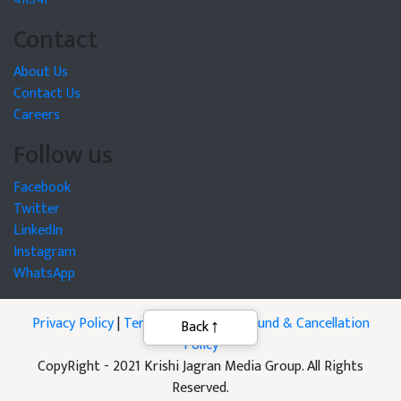
Contact
About Us
Contact Us
Careers
Follow us
Facebook
Twitter
LinkedIn
Instagram
WhatsApp
Privacy Policy
|
Terms of Service
|
Refund & Cancellation
Back
Policy
CopyRight - 2021 Krishi Jagran Media Group. All Rights
Reserved.