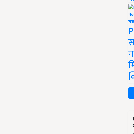
P
स
म
म
क