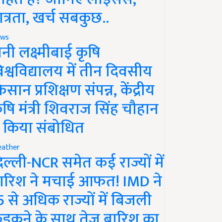
ात्रता, खर्च सबकुछ..
ws
ानी लक्ष्मीबाई कृषि
िश्वविद्यालय में तीन दिवसीय
िसान प्रशिक्षण संपन्न, केंद्रीय
ृषि मंत्री शिवराज सिंह चौहान
े किया संबोधित
ather
िल्ली-NCR समेत कई राज्यों में
ारिश ने मचाई आफत! IMD ने
5 से अधिक राज्यों में बिजली
ड़कने के साथ तेज बारिश का