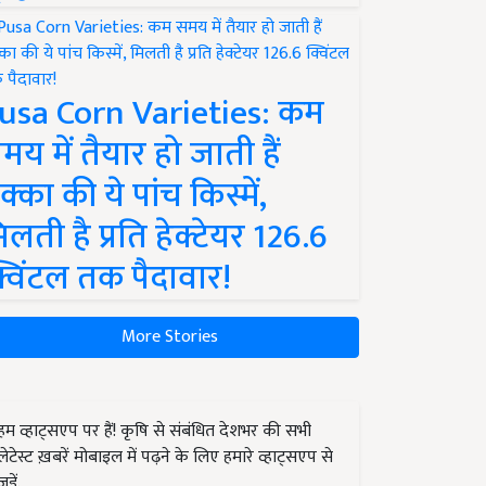
usa Corn Varieties: कम
मय में तैयार हो जाती हैं
क्का की ये पांच किस्में,
िलती है प्रति हेक्टेयर 126.6
्विंटल तक पैदावार!
More Stories
हम व्हाट्सएप पर हैं! कृषि से संबंधित देशभर की सभी
लेटेस्ट ख़बरें मोबाइल में पढ़ने के लिए हमारे व्हाट्सएप से
जुड़ें.