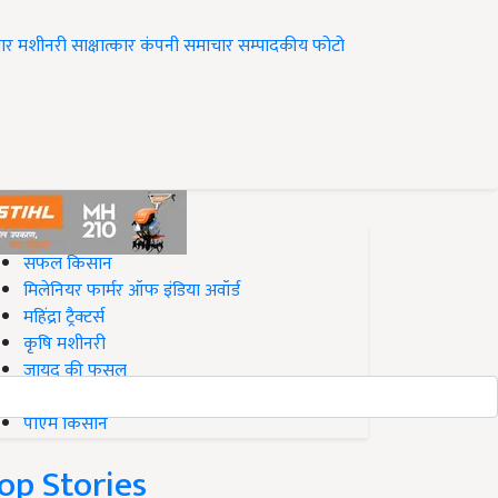
ार
मशीनरी
साक्षात्कार
कंपनी समाचार
सम्पादकीय
फोटो
op on Krishi Jagran
सफल किसान
मिलेनियर फार्मर ऑफ इंडिया अवॉर्ड
महिंद्रा ट्रैक्टर्स
कृषि मशीनरी
जायद की फसल
बिज़नेस आइडियाज
पीएम किसान
op Stories