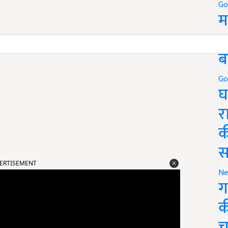
Go
म
5
ब
Go
घ
र
क
स
ERTISEMENT
Ne
ग
क
च