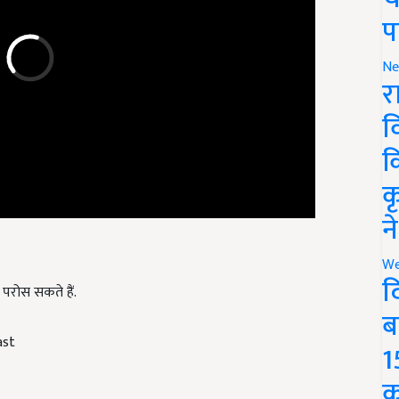
प
Ne
र
व
क
क
न
We
द
परोस सकते हैं.
ब
ast
1
क