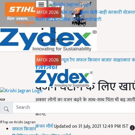
MFOI 2026
होम
ख़बरें
मौसम
खेती-बाड़ी
सरकारी योजना
गैलरी
वीडियो
मासिक पत्रिका
डायरेक्टरी
हिंदी
MFOI 2026
न्यूज़ रैप
सफल किसान
बाजार
साक्षात्कार
क
Home
विविध
वजन घटाने के लिए खाएं
अक्सर लोगों का वजन बढ़ने के साथ-साथ चिंता भी बढ़ जाती 
तक कि तला-भुना भी खाना छोड़ देते हैं. मगर आज हम आपको
करेगी.
#Top on Krishi Jagran
कंचन मौर्य
Updated on 31 July, 2021 12:49 PM IST
सफल किसान