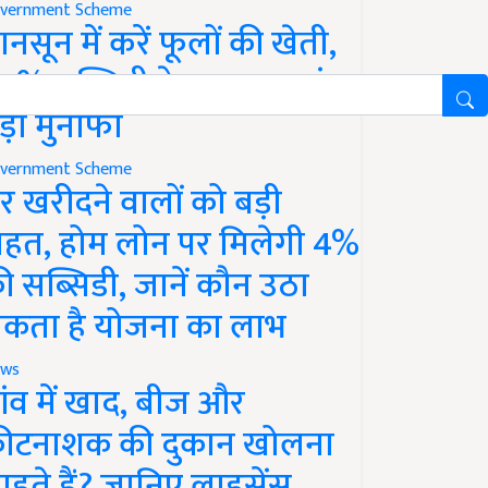
vernment Scheme
ानसून में करें फूलों की खेती,
0% सब्सिडी के साथ कमाएं
ड़ा मुनाफा
vernment Scheme
र खरीदने वालों को बड़ी
ाहत, होम लोन पर मिलेगी 4%
ी सब्सिडी, जानें कौन उठा
कता है योजना का लाभ
ws
ांव में खाद, बीज और
ीटनाशक की दुकान खोलना
ाहते हैं? जानिए लाइसेंस,