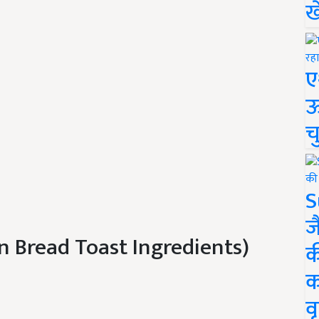
ख
ए
ऊ
च
S
ज
esan Bread Toast Ingredients)
क
क
वृ