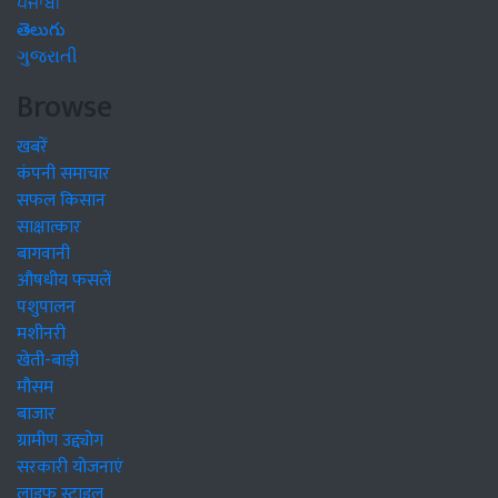
ਪੰਜਾਬੀ
తెలుగు
ગુજરાતી
Browse
खबरें
कंपनी समाचार
सफल किसान
साक्षात्कार
बागवानी
औषधीय फसलें
पशुपालन
मशीनरी
खेती-बाड़ी
मौसम
बाजार
ग्रामीण उद्द्योग
सरकारी योजनाएं
लाइफ स्टाइल