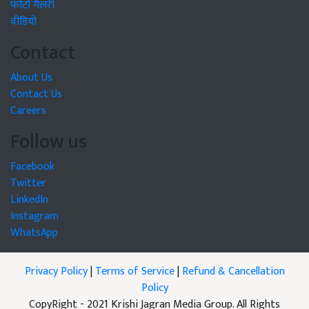
फोटो गैलरी
वीडियो
Contact
About Us
Contact Us
Careers
Follow us
Facebook
Twitter
LinkedIn
Instagram
WhatsApp
Privacy Policy
|
Terms of Service
|
Refund & Cancellation
Policy
CopyRight - 2021 Krishi Jagran Media Group. All Rights