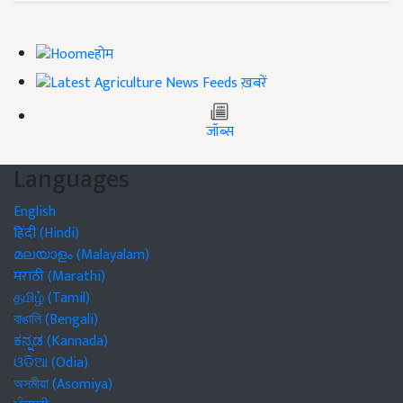
होम
ख़बरें
जॉब्स
Languages
English
हिंदी (Hindi)
മലയാളം (Malayalam)
मराठी (Marathi)
தமிழ் (Tamil)
বাঙালি (Bengali)
ಕನ್ನಡ (Kannada)
ଓଡିଆ (Odia)
অসমীয়া (Asomiya)