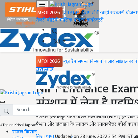
MFOI 2026
होम
ख़बरें
मौसम
खेती-बाड़ी
सरकारी योजना
गैलरी
वीडियो
मासिक पत्रिका
डायरेक्टरी
हिंदी
MFOI 2026
न्यूज़ रैप
सफल किसान
बाजार
साक्षात्कार
क
Home
ख़बरें
NIFT Entrance Exam :
संस्थान में लेना है एडमि
नेशनल इंस्टीट्यूट ऑफ फैशन टेक्नोलॉजी (NIFT) हर साल सक्
फैशन और डिजाइन के स्नातक और स्नातकोत्तर कोर्स करवाएं जात
#Top on Krishi Jagran
सफल किसान
निशा थापा
Updated on 28 June, 2022 3:54 PM IST