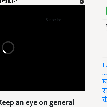
Subscribe
L
Go
घ
र
(Keep an eye on general
क