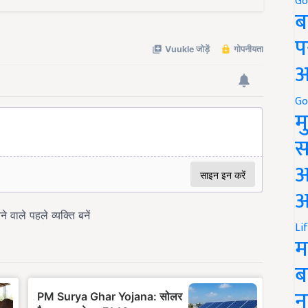
Go
ब
प
अ
Go
म
स
अ
आ
Li
म
ब
न