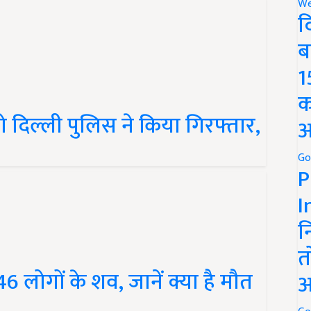
We
द
ब
1
क
ो दिल्ली पुलिस ने किया गिरफ्तार,
अ
Go
P
I
न
त
 46 लोगों के शव, जानें क्या है मौत
अ