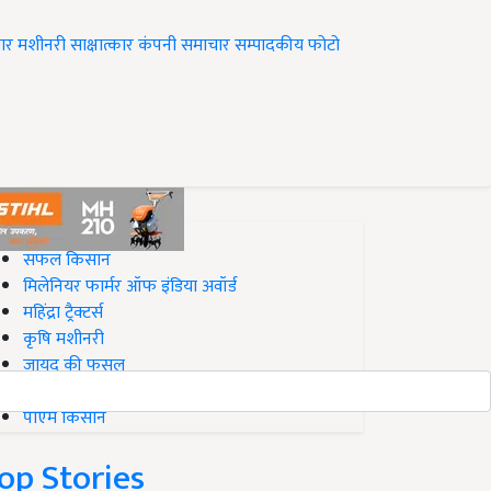
ार
मशीनरी
साक्षात्कार
कंपनी समाचार
सम्पादकीय
फोटो
op on Krishi Jagran
सफल किसान
मिलेनियर फार्मर ऑफ इंडिया अवॉर्ड
महिंद्रा ट्रैक्टर्स
कृषि मशीनरी
जायद की फसल
बिज़नेस आइडियाज
पीएम किसान
op Stories