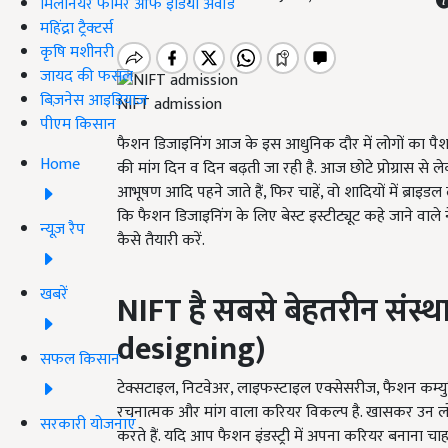
मिलेनियर फार्मर ऑफ इंडिया अवॉर्ड
महिंद्रा ट्रैक्टर्स
कृषि मशीनरी
जायद की फसल
बिज़नेस आइडियाज
NIFT admission
पीएम किसान
फैशन डिजाइनिंग आज के इस आधुनिक दौर में लोगों का पैशन ब
Home
की मांग दिन व दिन बढ़ती जा रही है. आज छोटे प्रोग्रास से ल
आभूषण आदि पहने जाते हैं, फिर चाहें, वो शादियों में ब्रा
कि फैशन डिजाइनिंग के लिए बेस्ट इस्टीट्यूट कहे जाने वाल
न्यूज़ रैप
कैसे तैयारी करें.
खबरें
NIFT है सबसे बेहतरीन संस्
designing)
सफल किसान
टेक्सटाइल, निटवेअर, लाइफस्टाइल एक्सेसरीज, फैशन कम्
रचनात्मक और मांग वाला करियर विकल्प है. खासकर उन लोगो
सरकारी योजनाएं
करते हैं. यदि आप फैशन इंडस्ट्री में अपना करियर बनाना चा