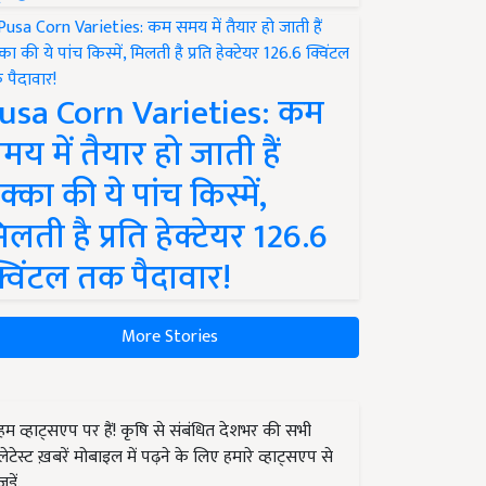
usa Corn Varieties: कम
मय में तैयार हो जाती हैं
क्का की ये पांच किस्में,
िलती है प्रति हेक्टेयर 126.6
्विंटल तक पैदावार!
More Stories
हम व्हाट्सएप पर हैं! कृषि से संबंधित देशभर की सभी
लेटेस्ट ख़बरें मोबाइल में पढ़ने के लिए हमारे व्हाट्सएप से
जुड़ें.