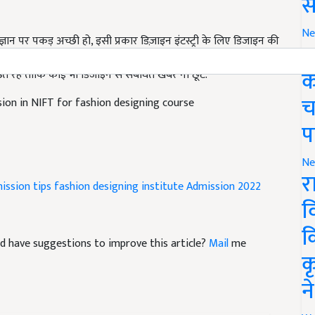
स
 ज्ञान पर पकड़ अच्छी हो, इसी प्रकार डिज़ाइन इंटस्ट्री के लिए डिजाइन की
Ne
 को अपडेट करें और अपने सामान्य ज्ञान और करंट अफेयर्स को बढ़ाएं. खुद
ग
 रहें ताकि कोई भी डिजाइन से संबंधित खबर ना छूटे.
क
ion in NIFT for fashion designing course
च
प
Ne
ission tips
fashion designing institute
Admission 2022
र
व
 and have suggestions to improve this article?
Mail
me
क
क
न