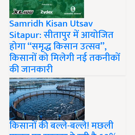
Samridh Kisan Utsav
Sitapur: सीतापुर में आयोजित
होगा “समृद्ध किसान उत्सव”,
किसानों को मिलेगी नई तकनीकों
की जानकारी
किसानों की बल्ले-बल्ले! मछली