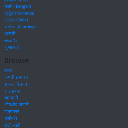
বাঙালি (Bengali)
ಕನ್ನಡ (Kannada)
ଓଡିଆ (Odia)
অসমীয়া (Asomiya)
ਪੰਜਾਬੀ
తెలుగు
ગુજરાતી
Browse
खबरें
कंपनी समाचार
सफल किसान
साक्षात्कार
बागवानी
औषधीय फसलें
पशुपालन
मशीनरी
खेती-बाड़ी