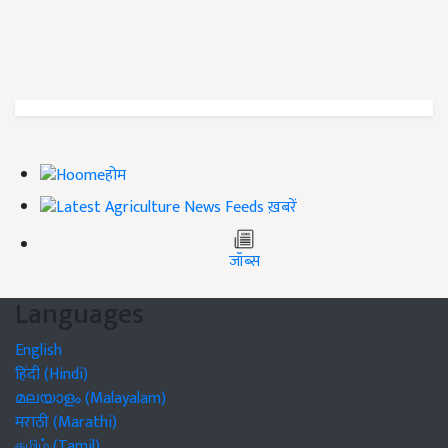
होम
ख़बरें
जॉब्स
Languages
English
हिंदी (Hindi)
മലയാളം (Malayalam)
मराठी (Marathi)
தமிழ் (Tamil)