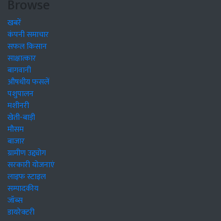
Browse
खबरें
कंपनी समाचार
सफल किसान
साक्षात्कार
बागवानी
औषधीय फसलें
पशुपालन
मशीनरी
खेती-बाड़ी
मौसम
बाजार
ग्रामीण उद्द्योग
सरकारी योजनाएं
लाइफ स्टाइल
सम्पादकीय
जॉब्स
डायरेक्टरी