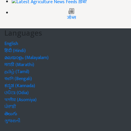
ख़बरें
जॉब्स
Languages
English
हिंदी (Hindi)
മലയാളം (Malayalam)
मराठी (Marathi)
தமிழ் (Tamil)
বাঙালি (Bengali)
ಕನ್ನಡ (Kannada)
ଓଡିଆ (Odia)
অসমীয়া (Asomiya)
ਪੰਜਾਬੀ
తెలుగు
ગુજરાતી