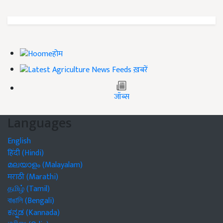
होम
ख़बरें
जॉब्स
Languages
English
हिंदी (Hindi)
മലയാളം (Malayalam)
मराठी (Marathi)
தமிழ் (Tamil)
বাঙালি (Bengali)
ಕನ್ನಡ (Kannada)