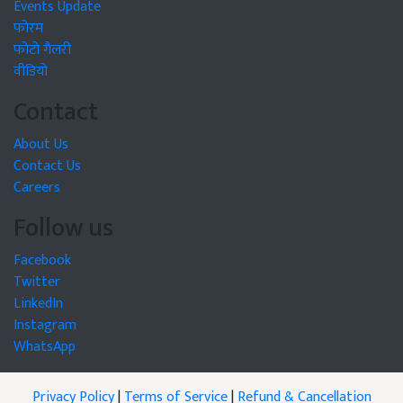
Events Update
फोरम
फोटो गैलरी
वीडियो
Contact
About Us
Contact Us
Careers
Follow us
Facebook
Twitter
LinkedIn
Instagram
WhatsApp
Privacy Policy
|
Terms of Service
|
Refund & Cancellation