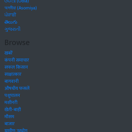
ଓଡିଆ (Odia)
অসমীয়া (Asomiya)
ਪੰਜਾਬੀ
తెలుగు
ગુજરાતી
Browse
खबरें
कंपनी समाचार
सफल किसान
साक्षात्कार
बागवानी
औषधीय फसलें
पशुपालन
मशीनरी
खेती-बाड़ी
मौसम
बाजार
ग्रामीण उद्द्योग