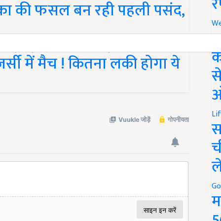
र
क्का की फसल बन रही पहली पसंद,
We
अ
क
्सी में मैच ! कितना लकी होगा ये
स
ऑ
Li
स
च
ल
Go
म
5