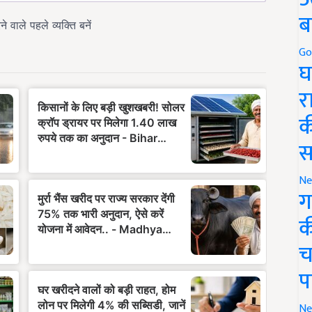
ब
Go
घ
र
क
स
Ne
ग
क
च
प
Ne