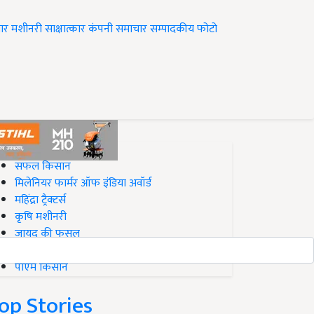
ार
मशीनरी
साक्षात्कार
कंपनी समाचार
सम्पादकीय
फोटो
op on Krishi Jagran
सफल किसान
मिलेनियर फार्मर ऑफ इंडिया अवॉर्ड
महिंद्रा ट्रैक्टर्स
कृषि मशीनरी
जायद की फसल
बिज़नेस आइडियाज
पीएम किसान
op Stories