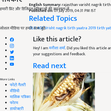
English Summary:
rajasthan varisht nagrik tirt
हमारी प्रिंट और डिजिटल पत्रिकाओं की सदस्यता लें
Published on:
01 July 2019, 04:31 PM IST
Related Topics
OLG AGE
Vrisht nagrik tirth yaatra 2019
tirth ya
सोशल मीडिया पर हमारे साथ जुड़ें:
Like this article?
Hey! I am
मनीशा शर्मा
. Did you liked this article
your suggestions and feedback.
Read next
More Links
फोटो गैलरी
वीडियो
मासिक पत्रिका
फोरम
डायरेक्टरी