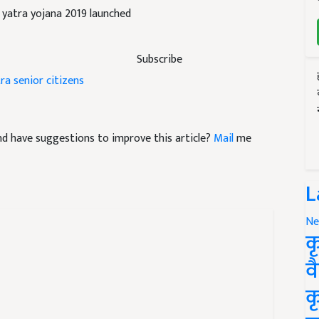
h yatra yojana 2019 launched
Subscribe
tra
senior citizens
 and have suggestions to improve this article?
Mail
me
L
Ne
क
व
क