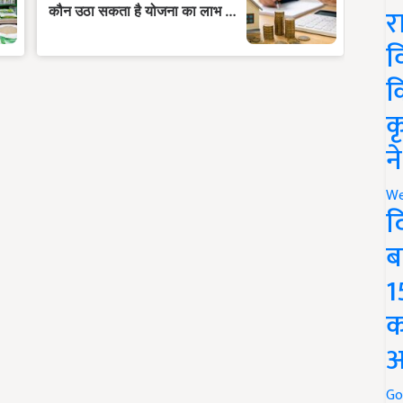
र
व
क
क
न
We
द
ब
1
क
अ
Go