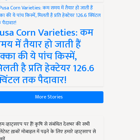
usa Corn Varieties: कम
मय में तैयार हो जाती हैं
क्का की ये पांच किस्में,
िलती है प्रति हेक्टेयर 126.6
्विंटल तक पैदावार!
More Stories
हम व्हाट्सएप पर हैं! कृषि से संबंधित देशभर की सभी
लेटेस्ट ख़बरें मोबाइल में पढ़ने के लिए हमारे व्हाट्सएप से
जुड़ें.