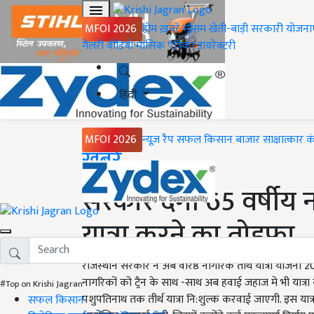
MFOI 2026
होम
ख़बरें
मौसम
खेती-बाड़ी
सरकारी योजना
गैलरी
वीडियो
मासिक पत्रिका
डायरेक्टरी
हिंदी
MFOI 2026
न्यूज़ रैप
सफल किसान
बाजार
साक्षात्कार
क
Home
ख़बरें
सरकार देगी 65 वर्षीय ना
यात्रा करने का तोहफा
राजस्थान सरकार ने अब वरिष्ठ नागरिक तीर्थ यात्रा योजना
नागरिकों को ट्रैन के साथ -साथ अब हवाई जहाज मे भी यात्रा 
#Top on Krishi Jagran
पशुपतिनाथ तक तीर्थ यात्रा नि:शुल्क करवाई जाएगी. इस यात्रा के
सफल किसान