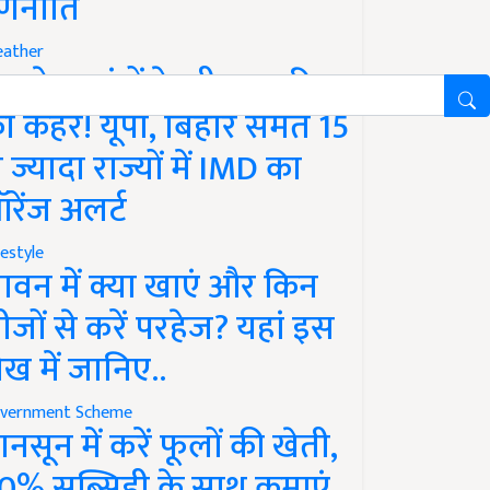
णनीति
ather
गले 12 घंटों के भीतर बारिश
ा कहर! यूपी, बिहार समेत 15
े ज्यादा राज्यों में IMD का
रेंज अलर्ट
festyle
ावन में क्या खाएं और किन
ीजों से करें परहेज? यहां इस
ेख में जानिए..
vernment Scheme
ानसून में करें फूलों की खेती,
0% सब्सिडी के साथ कमाएं