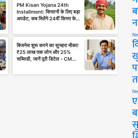
ब
न
Ne
क
ख
प
त
Ne
ए
ब
सु
श