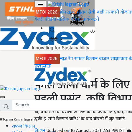
MFOI 2026
होम
ख़बरें
मौसम
खेती-बाड़ी
सरकारी योजना
गैलरी
वीडियो
मासिक पत्रिका
डायरेक्टरी
हिंदी
MFOI 2026
न्यूज़ रैप
सफल किसान
बाजार
साक्षात्कार
क
Home
ख़बरें
फॉल आर्मी वोर्म के ल
पहली पसंद, कृषि विभाग
यह वक्त खरीफ फसलों के लिए काफी ज्यादा उपयुक्त है. मध्
चुकी है. सभी किसान बारिश के बाद बोवनी में जुट जाएंगे.
#Top on Krishi Jagran
सफल किसान
किशन
Updated on 16 August, 2021 2:53 PM IST