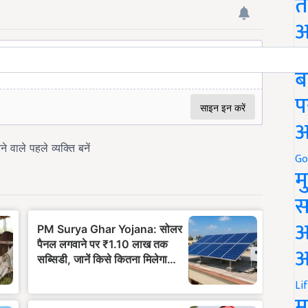
त
अ
Go
ब
प
अ
Go
म
स
अ
आ
Li
म