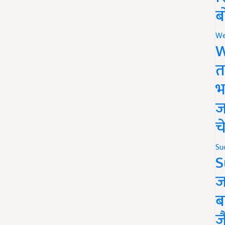
ब
We
W
त
भ
ज
च
Su
S
ज
ब
ज