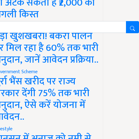
ो अटक सकती है ₹2,000 की
गली किस्त
vernment Scheme
ड़ी खुशखबरी! बकरी पालन
र मिल रहा है 60% तक भारी
नुदान, जानें आवेदन प्रक्रिया..
vernment Scheme
ुर्रा भैंस खरीद पर राज्य
रकार देंगी 75% तक भारी
नुदान, ऐसे करें योजना में
वेदन..
festyle
ानसून में अनाज को नमी से