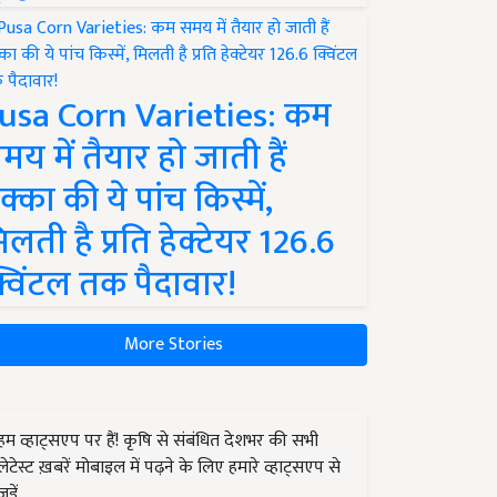
usa Corn Varieties: कम
मय में तैयार हो जाती हैं
क्का की ये पांच किस्में,
िलती है प्रति हेक्टेयर 126.6
्विंटल तक पैदावार!
More Stories
हम व्हाट्सएप पर हैं! कृषि से संबंधित देशभर की सभी
लेटेस्ट ख़बरें मोबाइल में पढ़ने के लिए हमारे व्हाट्सएप से
जुड़ें.