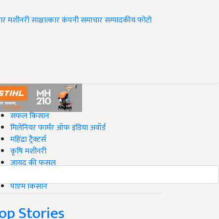
ार
मशीनरी
साक्षात्कार
कंपनी समाचार
सम्पादकीय
फोटो
op on Krishi Jagran
सफल किसान
मिलेनियर फार्मर ऑफ इंडिया अवॉर्ड
महिंद्रा ट्रैक्टर्स
कृषि मशीनरी
जायद की फसल
बिज़नेस आइडियाज
पीएम किसान
op Stories