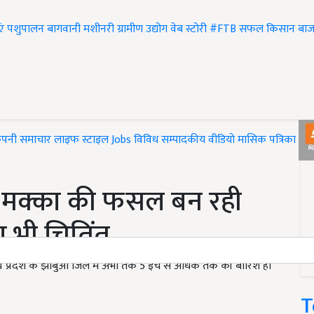
एं
पशुपालन
बागवानी
मशीनरी
ग्रामीण उद्योग
वेब स्टोरी
#FTB
सफल किसान
बाज
ंपनी समाचार
लाइफ स्टाइल
Jobs
विविध
सम्पादकीय
वीडियो
मासिक पत्रिका
#T
िए मक्का की फसल बन रही
 भी चितिंत
य प्रदेश के झाबुआ जिले में अभी तक 5 इंच से अधिक तक की बारिश हो
T