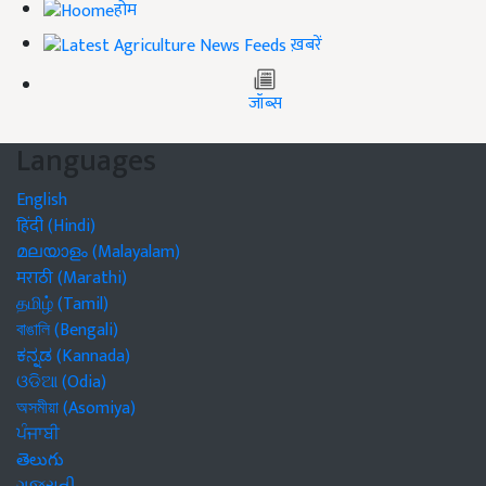
होम
ख़बरें
जॉब्स
Languages
English
हिंदी (Hindi)
മലയാളം (Malayalam)
मराठी (Marathi)
தமிழ் (Tamil)
বাঙালি (Bengali)
ಕನ್ನಡ (Kannada)
ଓଡିଆ (Odia)
অসমীয়া (Asomiya)
ਪੰਜਾਬੀ
తెలుగు