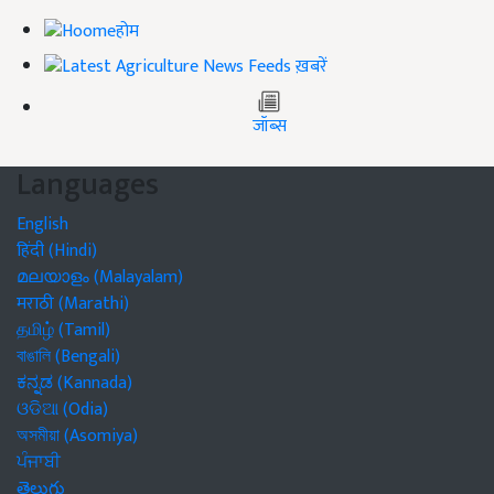
होम
ख़बरें
जॉब्स
Languages
English
हिंदी (Hindi)
മലയാളം (Malayalam)
मराठी (Marathi)
தமிழ் (Tamil)
বাঙালি (Bengali)
ಕನ್ನಡ (Kannada)
ଓଡିଆ (Odia)
অসমীয়া (Asomiya)
ਪੰਜਾਬੀ
తెలుగు