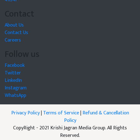
Contact
About Us
Contact Us
Careers
Follow us
Facebook
Twitter
LinkedIn
Instagram
WhatsApp
Privacy Policy
|
Terms of Service
|
Refund & Cancellation
Policy
CopyRight - 2021 Krishi Jagran Media Group. All Rights
Reserved.