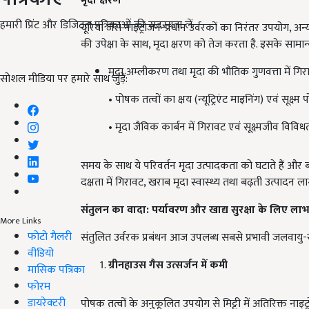
मृदा
क्षरण
हमारी प्रिंट और डिजिटल पत्रिकाओं की सदस्यता लें
यूरिया जैसे नाइट्रोजन-प्रधान उर्वरकों का निरंतर उपयोग, अन्य 
की उपेक्षा के साथ, मृदा क्षरण को तेज करता है. इसके सामान्
मृदा अम्लीकरण तथा मृदा की भौतिक गुणवत्ता में गिर
सोशल मीडिया पर हमारे साथ जुड़ें:
• पोषक तत्वों का क्षय (न्यूट्रिएंट माइनिंग) एवं सूक्ष
• मृदा जैविक कार्बन में गिरावट एवं सूक्ष्मजीव विविध
समय के साथ ये परिवर्तन मृदा उत्पादकता को घटाते हैं और ब
दक्षता में गिरावट, खराब मृदा स्वास्थ्य तथा बढ़ती उत्पादन ला
संतुलन
का
वादा:
पर्यावरण
और
खाद्य
सुरक्षा
के
लिए
ला
More Links
फोटो गैलरी
संतुलित उर्वरक प्रबंधन आज उपलब्ध सबसे प्रभावी जलवायु-स्मार
वीडियो
ग्रीनहाउस
गैस
उत्सर्जन
में
कमी
मासिक पत्रिका
फोरम
डायरेक्टरी
पोषक तत्वों के अनुकूलित उपयोग से मिट्टी में अतिरिक्त ना