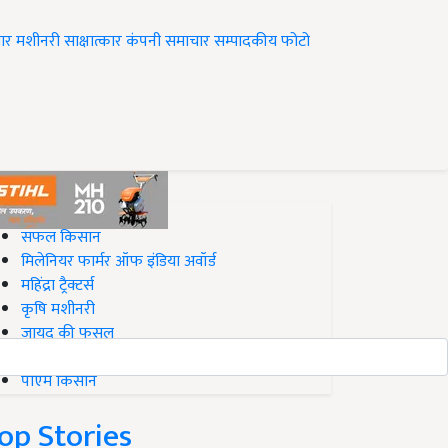
ार
मशीनरी
साक्षात्कार
कंपनी समाचार
सम्पादकीय
फोटो
op on Krishi Jagran
सफल किसान
मिलेनियर फार्मर ऑफ इंडिया अवॉर्ड
महिंद्रा ट्रैक्टर्स
कृषि मशीनरी
जायद की फसल
बिज़नेस आइडियाज
पीएम किसान
op Stories