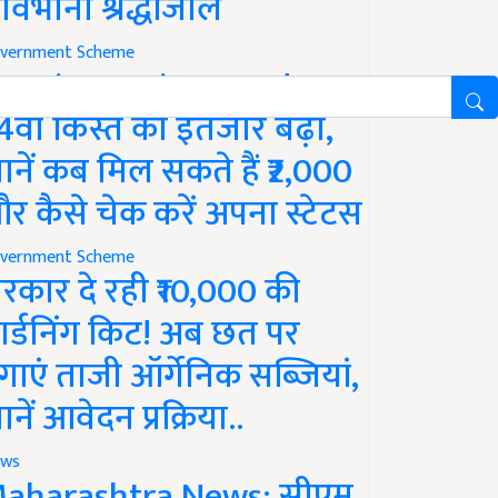
ावभीनी श्रद्धांजलि
vernment Scheme
M Kisan Yojana Update:
4वीं किस्त का इंतजार बढ़ा,
ानें कब मिल सकते हैं ₹2,000
र कैसे चेक करें अपना स्टेटस
vernment Scheme
रकार दे रही ₹10,000 की
ार्डनिंग किट! अब छत पर
गाएं ताजी ऑर्गेनिक सब्जियां,
ानें आवेदन प्रक्रिया..
ws
aharashtra News: सीएम