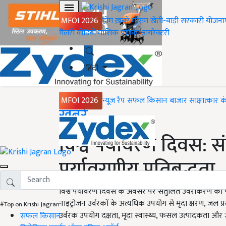
MFOI 2026
होम
ख़बरें
मौसम
खेती-बाड़ी
सरकारी योजना
गैलरी
वीडियो
मासिक पत्रिका
डायरेक्टरी
हिंदी
MFOI 2026
न्यूज़ रैप
सफल किसान
बाजार
साक्षात्कार
क
Home
ख़बरें
विश्व पर्यावरण दिवस: 
पर्यावरणीय प्रतिबद्धता
विश्व पर्यावरण दिवस के अवसर पर संतुलित उर्वरीकरण को प
नाइट्रोजन उर्वरकों के अत्यधिक उपयोग से मृदा क्षरण, जल प्र
#Top on Krishi Jagran
उर्वरक उपयोग दक्षता, मृदा स्वास्थ्य, फसल उत्पादकता और ज
सफल किसान