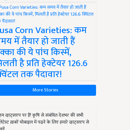
usa Corn Varieties: कम
मय में तैयार हो जाती हैं
क्का की ये पांच किस्में,
िलती है प्रति हेक्टेयर 126.6
्विंटल तक पैदावार!
More Stories
हम व्हाट्सएप पर हैं! कृषि से संबंधित देशभर की सभी
लेटेस्ट ख़बरें मोबाइल में पढ़ने के लिए हमारे व्हाट्सएप से
जुड़ें.