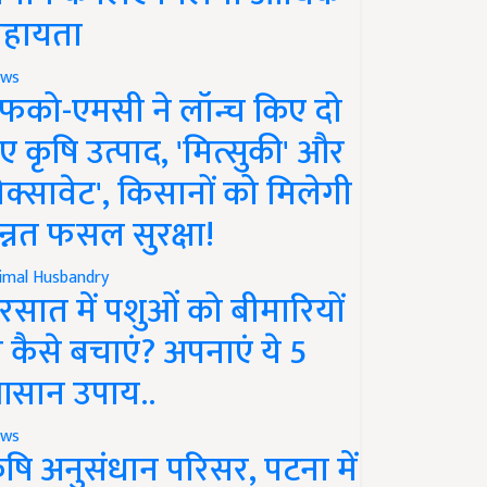
हायता
ws
फको-एमसी ने लॉन्च किए दो
ए कृषि उत्पाद, 'मित्सुकी' और
नेक्सावेट', किसानों को मिलेगी
न्नत फसल सुरक्षा!
imal Husbandry
रसात में पशुओं को बीमारियों
े कैसे बचाएं? अपनाएं ये 5
सान उपाय..
ws
ृषि अनुसंधान परिसर, पटना में