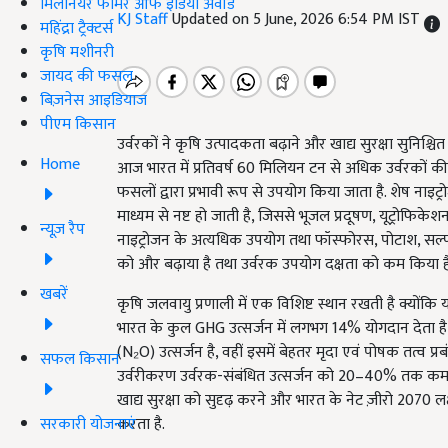
मिलेनियर फार्मर ऑफ इंडिया अवॉर्ड
KJ Staff
Updated on 5 June, 2026 6:54 PM IST
महिंद्रा ट्रैक्टर्स
कृषि मशीनरी
जायद की फसल
बिज़नेस आइडियाज
पीएम किसान
उर्वरकों ने कृषि उत्पादकता बढ़ाने और खाद्य सुरक्षा सुनिश्चित 
Home
आज भारत में प्रतिवर्ष 60 मिलियन टन से अधिक उर्वरकों
फसलों द्वारा प्रभावी रूप से उपयोग किया जाता है. शेष ना
माध्यम से नष्ट हो जाती है, जिससे भूजल प्रदूषण, यूट्रोफिकेशन,
न्यूज़ रैप
नाइट्रोजन के अत्यधिक उपयोग तथा फॉस्फोरस, पोटाश, सल्फर एव
को और बढ़ाया है तथा उर्वरक उपयोग दक्षता को कम किया है
खबरें
कृषि जलवायु प्रणाली में एक विशिष्ट स्थान रखती है क्योंकि य
भारत के कुल GHG उत्सर्जन में लगभग 14% योगदान देता है, 
(N₂O) उत्सर्जन है, वहीं इसमें बेहतर मृदा एवं पोषक तत्व प्रब
सफल किसान
उर्वरीकरण उर्वरक-संबंधित उत्सर्जन को 20–40% तक कम कर
खाद्य सुरक्षा को सुदृढ़ करने और भारत के नेट ज़ीरो 2070 लक्
सरकारी योजनाएं
करता है.