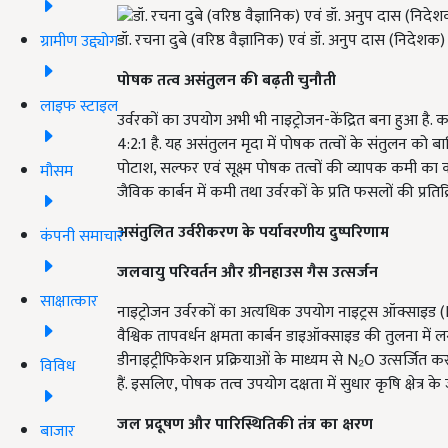
डॉ. रचना दुबे (वरिष्ठ वैज्ञानिक) एवं डॉ. अनुप दास (निदे
ग्रामीण उद्द्योग
पोषक
तत्व
असंतुलन
की
बढ़ती
चुनौती
लाइफ स्टाइल
उर्वरकों का उपयोग अभी भी नाइट्रोजन-केंद्रित बना हुआ है. क
4:2:1 है. यह असंतुलन मृदा में पोषक तत्वों के संतुलन को
पोटाश, सल्फर एवं सूक्ष्म पोषक तत्वों की व्यापक कमी का का
मौसम
जैविक कार्बन में कमी तथा उर्वरकों के प्रति फसलों की प्रतिक
असंतुलित
उर्वरीकरण
के
पर्यावरणीय
दुष्परिणाम
कंपनी समाचार
जलवायु
परिवर्तन
और
ग्रीनहाउस
गैस
उत्सर्जन
साक्षात्कार
नाइट्रोजन उर्वरकों का अत्यधिक उपयोग नाइट्रस ऑक्साइड (
वैश्विक तापवर्धन क्षमता कार्बन डाइऑक्साइड की तुलना में लग
डीनाइट्रीफिकेशन प्रक्रियाओं के माध्यम से N₂O उत्सर्जित क
विविध
हैं. इसलिए, पोषक तत्व उपयोग दक्षता में सुधार कृषि क्षेत्र
जल
प्रदूषण
और
पारिस्थितिकी
तंत्र
का
क्षरण
बाजार