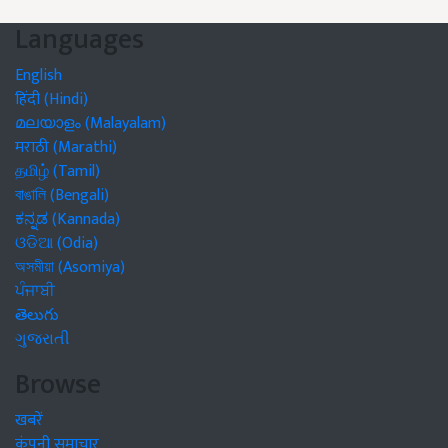
Languages
English
हिंदी (Hindi)
മലയാളം (Malayalam)
मराठी (Marathi)
தமிழ் (Tamil)
বাঙালি (Bengali)
ಕನ್ನಡ (Kannada)
ଓଡିଆ (Odia)
অসমীয়া (Asomiya)
ਪੰਜਾਬੀ
తెలుగు
ગુજરાતી
Browse
खबरें
कंपनी समाचार