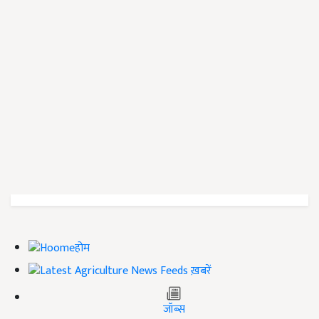
होम
ख़बरें
जॉब्स