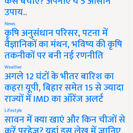
कैसे बचाएं? अपनाएं ये 5 आसान
उपाय..
News
कृषि अनुसंधान परिसर, पटना में
वैज्ञानिकों का मंथन, भविष्य की कृषि
तकनीकों पर बनी नई रणनीति
Weather
अगले 12 घंटों के भीतर बारिश का
कहर! यूपी, बिहार समेत 15 से ज्यादा
राज्यों में IMD का ऑरेंज अलर्ट
Lifestyle
सावन में क्या खाएं और किन चीजों से
करें परहेज? यहां इस लेख में जानिए..