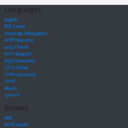
Languages
English
हिंदी (Hindi)
മലയാളം (Malayalam)
मराठी (Marathi)
தமிழ் (Tamil)
বাঙালি (Bengali)
ಕನ್ನಡ (Kannada)
ଓଡିଆ (Odia)
অসমীয়া (Asomiya)
ਪੰਜਾਬੀ
తెలుగు
ગુજરાતી
Browse
खबरें
कंपनी समाचार