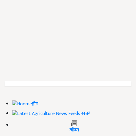
होम
ख़बरें
जॉब्स