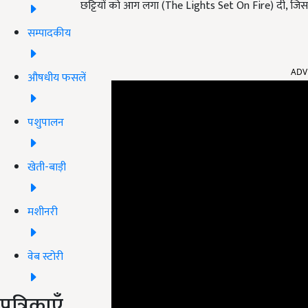
छट्टियों को आग लगा (The Lights Set On Fire) दी, जिस
सम्पादकीय
ADV
औषधीय फसलें
पशुपालन
खेती-बाड़ी
मशीनरी
वेब स्टोरी
पत्रिकाएँ