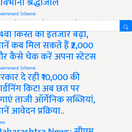
ावभीनी श्रद्धांजलि
vernment Scheme
M Kisan Yojana Update:
4वीं किस्त का इंतजार बढ़ा,
ानें कब मिल सकते हैं ₹2,000
र कैसे चेक करें अपना स्टेटस
vernment Scheme
रकार दे रही ₹10,000 की
ार्डनिंग किट! अब छत पर
गाएं ताजी ऑर्गेनिक सब्जियां,
ानें आवेदन प्रक्रिया..
ws
aharashtra News: सीएम