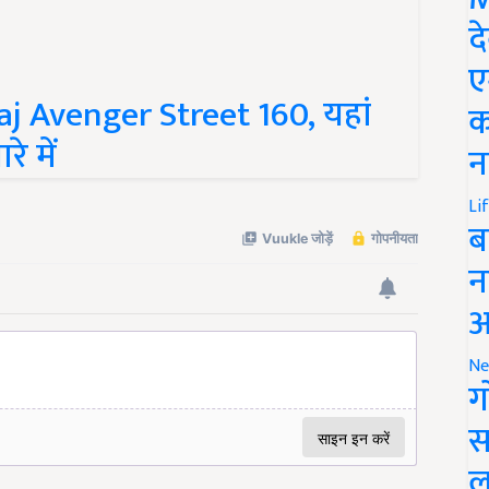
द
ए
j Avenger Street 160, यहां
क
े में
न
Li
ब
न
आ
Ne
ग
स
ल