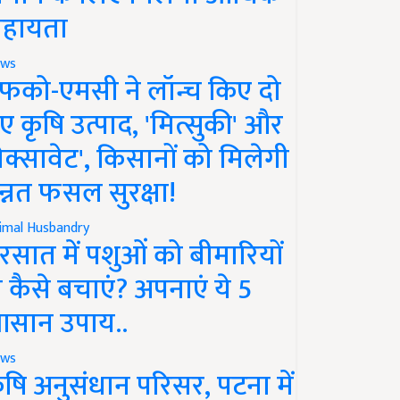
हायता
ws
फको-एमसी ने लॉन्च किए दो
ए कृषि उत्पाद, 'मित्सुकी' और
नेक्सावेट', किसानों को मिलेगी
न्नत फसल सुरक्षा!
imal Husbandry
रसात में पशुओं को बीमारियों
े कैसे बचाएं? अपनाएं ये 5
सान उपाय..
ws
ृषि अनुसंधान परिसर, पटना में