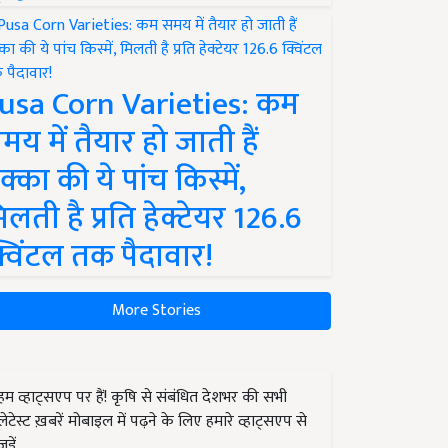
usa Corn Varieties: कम
मय में तैयार हो जाती हैं
क्का की ये पांच किस्में,
िलती है प्रति हेक्टेयर 126.6
्विंटल तक पैदावार!
More Stories
हम व्हाट्सएप पर हैं! कृषि से संबंधित देशभर की सभी
लेटेस्ट ख़बरें मोबाइल में पढ़ने के लिए हमारे व्हाट्सएप से
जुड़ें.