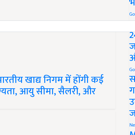
भ
Go
P
2
ज
औ
रतीय खाद्य निगम में होंगी कई
Go
स
योग्यता, आयु सीमा, सैलरी, और
ग
उ
ज
Ne
M