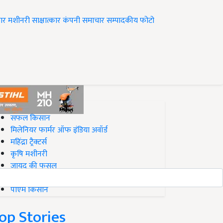
ार
मशीनरी
साक्षात्कार
कंपनी समाचार
सम्पादकीय
फोटो
op on Krishi Jagran
सफल किसान
मिलेनियर फार्मर ऑफ इंडिया अवॉर्ड
महिंद्रा ट्रैक्टर्स
कृषि मशीनरी
जायद की फसल
बिज़नेस आइडियाज
पीएम किसान
op Stories