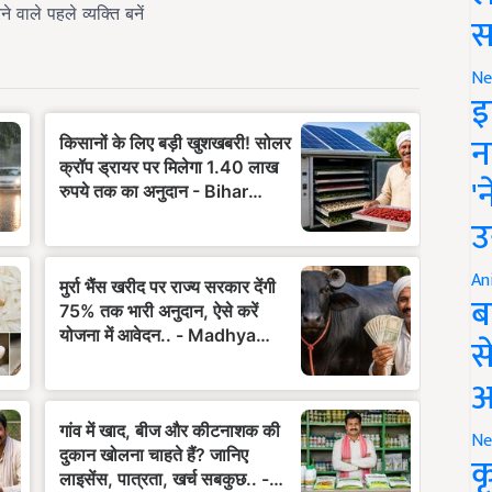
स
Ne
इ
न
'
उ
An
ब
स
आ
Ne
क