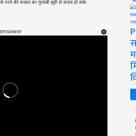
से नरमे की फसल का गुलाबी सूंडी से बचाव हो सके.
ERTISEMENT
P
स
म
म
क