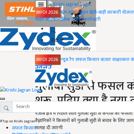
MFOI 2026
होम
ख़बरें
मौसम
खेती-बाड़ी
सरकारी योजना
गैलरी
वीडियो
मासिक पत्रिका
डायरेक्टरी
हिंदी
MFOI 2026
न्यूज़ रैप
सफल किसान
बाजार
साक्षात्कार
क
Home
ख़बरें
गुलाबी सुंडी से फसल क
शुरू, पढ़िए क्या है नया
पंजाब क्षेत्र में पिछले साल गुलाबी सुंडी से कपास की फसल
वैज्ञानिकों ने किसानों को गुलाबी सुंडी से बचाव के लिए 
#Top on Krishi Jagran
सलाह दी जाएगी
सफल किसान