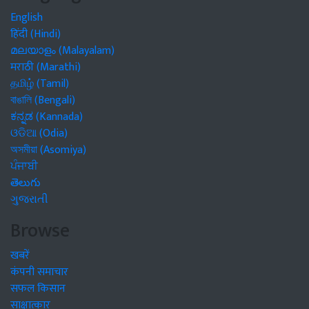
English
हिंदी (Hindi)
മലയാളം (Malayalam)
मराठी (Marathi)
தமிழ் (Tamil)
বাঙালি (Bengali)
ಕನ್ನಡ (Kannada)
ଓଡିଆ (Odia)
অসমীয়া (Asomiya)
ਪੰਜਾਬੀ
తెలుగు
ગુજરાતી
Browse
खबरें
कंपनी समाचार
सफल किसान
साक्षात्कार