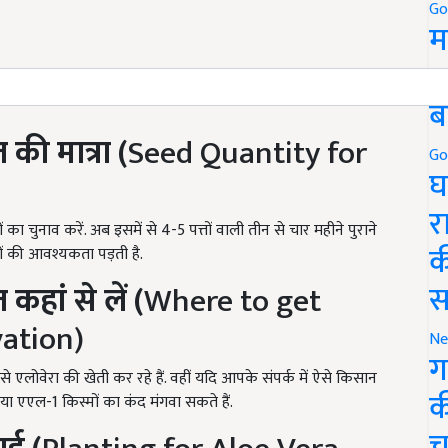
Go
म
5
ब
ज
की
मात्रा (
Seed Quantity for
Go
घ
र
ा चुनाव करें. अब इसमें से 4-5 पत्तों वाली तीन से चार महीने पुराने
क
दों की आवश्यकता पड़ती है.
स
ज
कहां
से
लें (
Where to get
vation)
Ne
ग
े एलोवेरा की खेती कर रहे हैं. वहीं यदि आपके संपर्क में ऐसे किसान
क
ा एएल-1 किस्मों का कंद मंगवा सकते हैं.
च