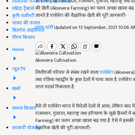
जाने लगा. यह मध्य प्रदेश, राजस्थान, गुजरात, महाराष्ट्र तथा 
मिलेनियर फार्मर ऑफ इंडिया अवॉर्ड
की खेती (Aloevera Farming) का चलन अच्छा खासा बढ़ गया
महिंद्रा ट्रैक्टर्स
जानते हैं एलोवेरा की वैज्ञानिक खेती की पूरी जानकारी-
कृषि मशीनरी
जायद की फसल
श्याम दांगी
Updated on 13 September, 2021 10:06 
बिज़नेस आइडियाज
पीएम किसान
Home
Aloevera Cultivation
न्यूज़ रैप
लिलीएसी परिवार से संबंध रखने वाला
एलोवेरा
(Aloevera) ए
तथा एशिया महाद्वीप के कुछ देशों में पाया जाता है. एलोवेरा क
तरल पदार्थ निकलता है.
खबरें
वैसे तो एलोवेरा भारत में विदेशी देशों से आया, लेकिन बाद में
सफल किसान
राजस्थान, गुजरात, महाराष्ट्र तथा हरियाणा के सूखे हिस्सों मे
Farming) का चलन अच्छा खासा बढ़ गया है. ऐसे में इसकी खे
सरकारी योजनाएं
वैज्ञानिक खेती की पूरी जानकारी-