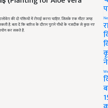
ाई (
Planting for Aloe Vera
प
Ne
 एलोवेरा की दो पंक्तियों में रोपाई करना चाहिए. जिसके एक मीटर जगह
र
ती है. बता दें कि बारिश के दौरान पुराने पौधों के नजदीक से कुछ नए
उपयोग कर सकते हैं.
व
क
क
न
We
द
ब
1
क