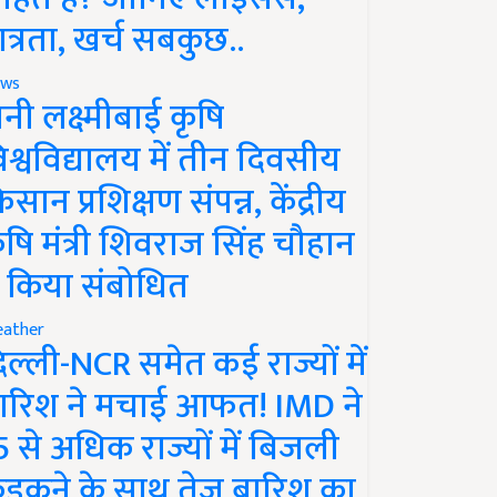
ात्रता, खर्च सबकुछ..
ws
ानी लक्ष्मीबाई कृषि
िश्वविद्यालय में तीन दिवसीय
िसान प्रशिक्षण संपन्न, केंद्रीय
ृषि मंत्री शिवराज सिंह चौहान
े किया संबोधित
ather
िल्ली-NCR समेत कई राज्यों में
ारिश ने मचाई आफत! IMD ने
5 से अधिक राज्यों में बिजली
ड़कने के साथ तेज बारिश का