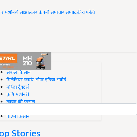
ार
मशीनरी
साक्षात्कार
कंपनी समाचार
सम्पादकीय
फोटो
op on Krishi Jagran
सफल किसान
मिलेनियर फार्मर ऑफ इंडिया अवॉर्ड
महिंद्रा ट्रैक्टर्स
कृषि मशीनरी
जायद की फसल
बिज़नेस आइडियाज
पीएम किसान
op Stories