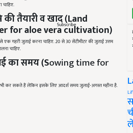
ा चाहिए.
ि
की
तैयारी
व
खाद (
Land
Subscribe
er for aloe vera cultivation)
हल से एक गहरी जुताई करना चाहिए. 20 से 30 सेंटीमीटर की जुताई उत्तम
डालना चाहिए.
ाई
का
समय (S
owing time for
L
र कभी कर सकते हैं लेकिन इसके लिए आदर्श समय जुलाई-अगस्त महीना है.
Li
स
च
ल