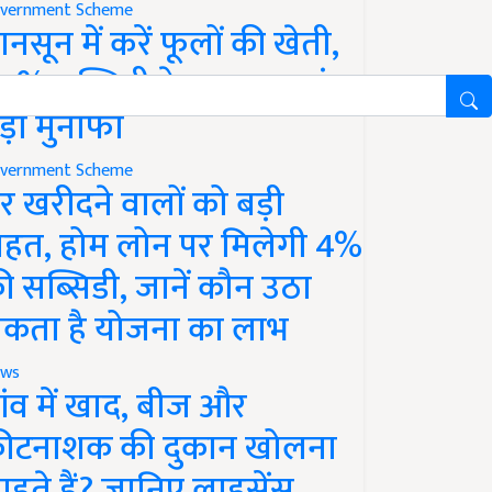
vernment Scheme
ानसून में करें फूलों की खेती,
0% सब्सिडी के साथ कमाएं
ड़ा मुनाफा
vernment Scheme
र खरीदने वालों को बड़ी
ाहत, होम लोन पर मिलेगी 4%
ी सब्सिडी, जानें कौन उठा
कता है योजना का लाभ
ws
ांव में खाद, बीज और
ीटनाशक की दुकान खोलना
ाहते हैं? जानिए लाइसेंस,