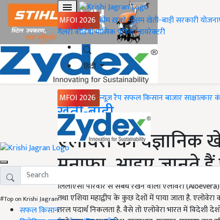
MFOI 2026
होम
ख़बरें
मौसम
खेती-बाड़ी
सरकारी योजना
गैलरी
वीडियो
मासिक पत्रिका
डायरेक्टरी
हिंदी
MFOI 2026
न्यूज़ रैप
सफल किसान
बाजार
साक्षात्कार
क
Home
खेती-बाड़ी
एलोवेरा की वैज्ञानिक ख
मुनाफा, आइए जानते हैं
लिलीएसी परिवार से संबंध रखने वाला एलोवेरा (Aloevera) एक
तथा एशिया महाद्वीप के कुछ देशों में पाया जाता है. एलोवेरा क
#Top on Krishi Jagran
तरल पदार्थ निकलता है. वैसे तो एलोवेरा भारत में विदेशी देशो
सफल किसान