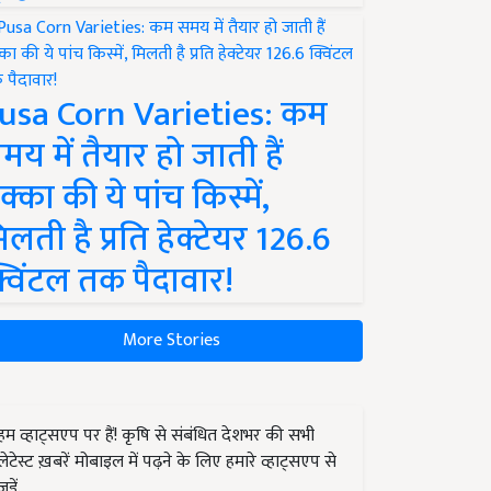
usa Corn Varieties: कम
मय में तैयार हो जाती हैं
क्का की ये पांच किस्में,
िलती है प्रति हेक्टेयर 126.6
्विंटल तक पैदावार!
More Stories
हम व्हाट्सएप पर हैं! कृषि से संबंधित देशभर की सभी
लेटेस्ट ख़बरें मोबाइल में पढ़ने के लिए हमारे व्हाट्सएप से
जुड़ें.