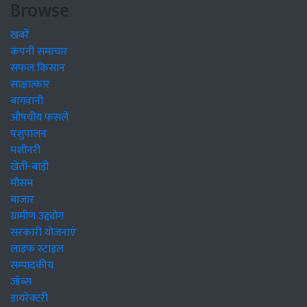
Browse
खबरें
कंपनी समाचार
सफल किसान
साक्षात्कार
बागवानी
औषधीय फसलें
पशुपालन
मशीनरी
खेती-बाड़ी
मौसम
बाजार
ग्रामीण उद्द्योग
सरकारी योजनाएं
लाइफ स्टाइल
सम्पादकीय
जॉब्स
डायरेक्टरी