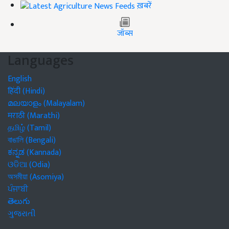
ख़बरें
जॉब्स
Languages
English
हिंदी (Hindi)
മലയാളം (Malayalam)
मराठी (Marathi)
தமிழ் (Tamil)
বাঙালি (Bengali)
ಕನ್ನಡ (Kannada)
ଓଡିଆ (Odia)
অসমীয়া (Asomiya)
ਪੰਜਾਬੀ
తెలుగు
ગુજરાતી