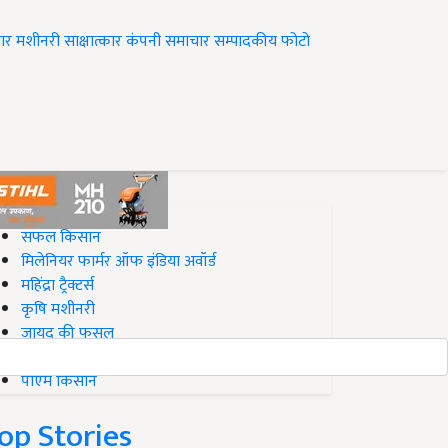
ार
मशीनरी
साक्षात्कार
कंपनी समाचार
सम्पादकीय
फोटो
op on Krishi Jagran
सफल किसान
मिलेनियर फार्मर ऑफ इंडिया अवॉर्ड
महिंद्रा ट्रैक्टर्स
कृषि मशीनरी
जायद की फसल
बिज़नेस आइडियाज
पीएम किसान
op Stories