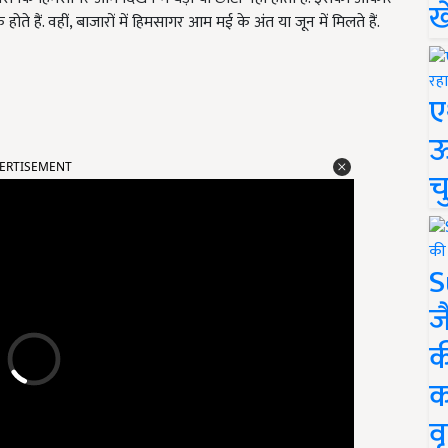
ख
ते हैं. वहीं, बाजारों में हिमसागर आम मई के अंत या जून में मिलते हैं.
ए
ऊ
ERTISEMENT
च
S
ज
क
क
वृ