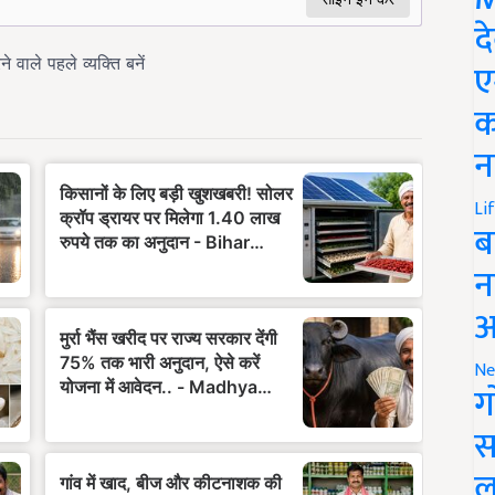
द
ए
क
न
Li
ब
न
आ
Ne
ग
स
ल