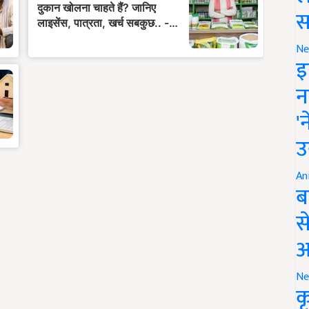
स
Ne
इ
न
'
उ
An
ब
स
आ
Ne
क