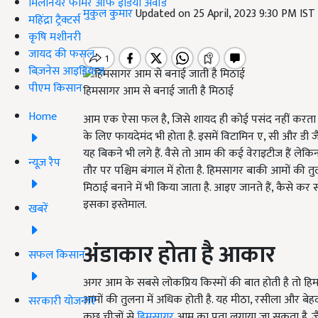
मिलेनियर फार्मर ऑफ इंडिया अवॉर्ड
मुकुल कुमार
Updated on 25 April, 2023 9:30 PM IST
महिंद्रा ट्रैक्टर्स
कृषि मशीनरी
जायद की फसल
बिज़नेस आइडियाज
पीएम किसान
हिमसागर आम से बनाई जाती है मिठाई
Home
आम एक ऐसा फल है, जिसे शायद ही कोई पसंद नहीं करता होग
के लिए फायदेमंद भी होता है. इसमें विटामिन ए, सी और डी जै
यह बिकने भी लगे हैं. वैसे तो आम की कई वेराइटीज हैं लेक
न्यूज़ रैप
तौर पर पश्चिम बंगाल में होता है. हिमसागर बाकी आमों की तु
मिठाई बनाने में भी किया जाता है. आइए जानते हैं, कैसे क
इसका इस्तेमाल.
खबरें
अंडाकार होता है आकार
सफल किसान
अगर आम के सबसे लोकप्रिय किस्मों की बात होती है तो ह
आमों की तुलना में अधिक होती है. यह मीठा, रसीला और बेहद
सरकारी योजनाएं
कुछ चीजों से
हिमसागर
आम का पता लगाया जा सकता है. जैस