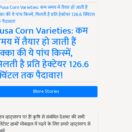
usa Corn Varieties: कम
मय में तैयार हो जाती हैं
क्का की ये पांच किस्में,
िलती है प्रति हेक्टेयर 126.6
्विंटल तक पैदावार!
More Stories
हम व्हाट्सएप पर हैं! कृषि से संबंधित देशभर की सभी
लेटेस्ट ख़बरें मोबाइल में पढ़ने के लिए हमारे व्हाट्सएप से
जुड़ें.