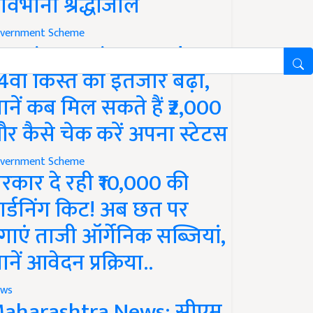
ावभीनी श्रद्धांजलि
vernment Scheme
M Kisan Yojana Update:
4वीं किस्त का इंतजार बढ़ा,
ानें कब मिल सकते हैं ₹2,000
र कैसे चेक करें अपना स्टेटस
vernment Scheme
रकार दे रही ₹10,000 की
ार्डनिंग किट! अब छत पर
गाएं ताजी ऑर्गेनिक सब्जियां,
ानें आवेदन प्रक्रिया..
ws
aharashtra News: सीएम