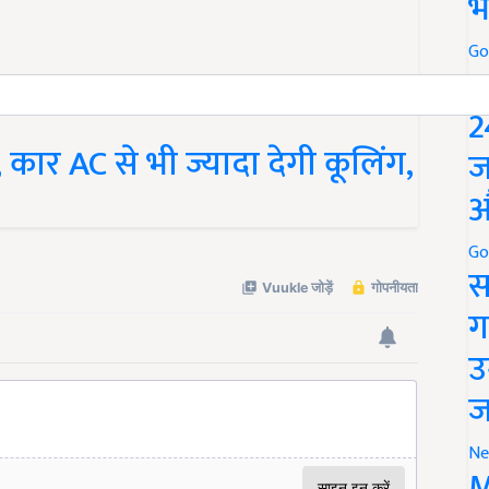
भ
Go
P
2
, कार AC से भी ज्यादा देगी कूलिंग,
ज
औ
Go
स
ग
उ
ज
Ne
M