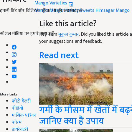
Mango
Mango Variety
Sweets
Himsagar Mango
हमारी प्रिंट और डिजिटल पत्रिकाओं की सदस्यता लें
Like this article?
Hey! I am
मुकुल कुमार
. Did you liked this articl
सोशल मीडिया पर हमारे साथ जुड़ें:
your suggestions and feedback.
Read next
More Links
गर्मी के मौसम में खेतों में
फोटो गैलरी
वीडियो
जानिए क्या हैं उपाय
मासिक पत्रिका
फोरम
डायरेक्टरी