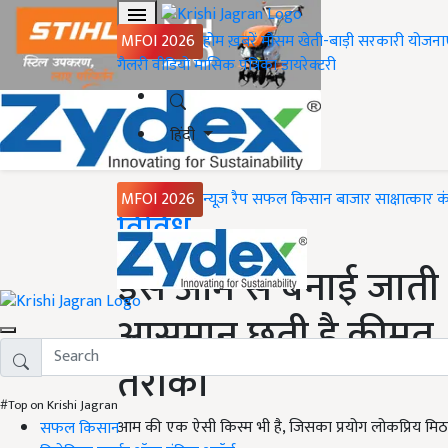
MFOI 2026
होम
ख़बरें
मौसम
खेती-बाड़ी
सरकारी योजना
गैलरी
वीडियो
मासिक पत्रिका
डायरेक्टरी
हिंदी
MFOI 2026
न्यूज़ रैप
सफल किसान
बाजार
साक्षात्कार
क
Home
विविध
इस आम से बनाई जाती ह
आसमान छूती है कीमत,
तरीका
#Top on Krishi Jagran
आम की एक ऐसी किस्म भी है, जिसका प्रयोग लोकप्रिय मिठाई बन
सफल किसान