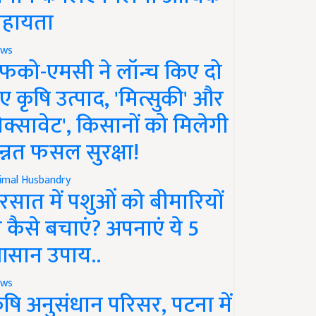
हायता
ws
फको-एमसी ने लॉन्च किए दो
ए कृषि उत्पाद, 'मित्सुकी' और
नेक्सावेट', किसानों को मिलेगी
न्नत फसल सुरक्षा!
imal Husbandry
रसात में पशुओं को बीमारियों
े कैसे बचाएं? अपनाएं ये 5
सान उपाय..
ws
ृषि अनुसंधान परिसर, पटना में