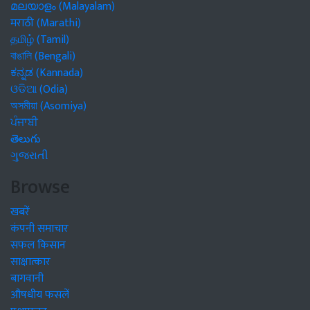
മലയാളം (Malayalam)
मराठी (Marathi)
தமிழ் (Tamil)
বাঙালি (Bengali)
ಕನ್ನಡ (Kannada)
ଓଡିଆ (Odia)
অসমীয়া (Asomiya)
ਪੰਜਾਬੀ
తెలుగు
ગુજરાતી
Browse
खबरें
कंपनी समाचार
सफल किसान
साक्षात्कार
बागवानी
औषधीय फसलें