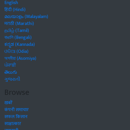
English
हिंदी (Hindi)
മലയാളം (Malayalam)
मराठी (Marathi)
தமிழ் (Tamil)
বাঙালি (Bengali)
ಕನ್ನಡ (Kannada)
ଓଡିଆ (Odia)
অসমীয়া (Asomiya)
ਪੰਜਾਬੀ
తెలుగు
ગુજરાતી
Browse
खबरें
कंपनी समाचार
सफल किसान
साक्षात्कार