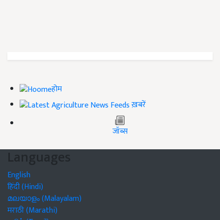
होम
ख़बरें
जॉब्स
Languages
English
हिंदी (Hindi)
മലയാളം (Malayalam)
मराठी (Marathi)