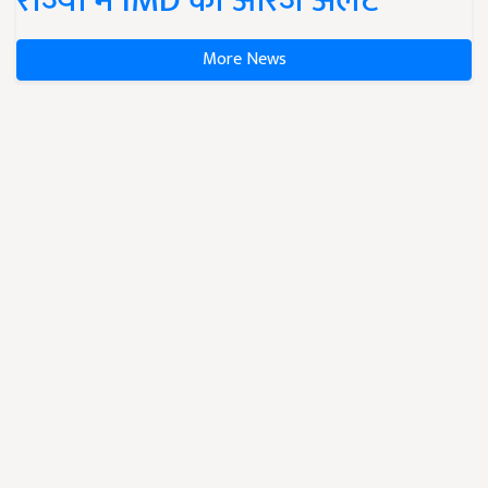
राज्यों में IMD का ऑरेंज अलर्ट
More News