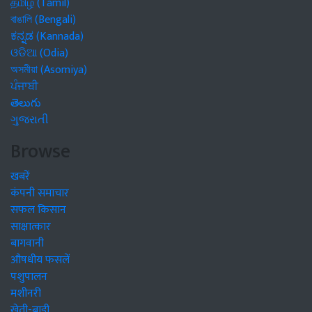
தமிழ் (Tamil)
বাঙালি (Bengali)
ಕನ್ನಡ (Kannada)
ଓଡିଆ (Odia)
অসমীয়া (Asomiya)
ਪੰਜਾਬੀ
తెలుగు
ગુજરાતી
Browse
खबरें
कंपनी समाचार
सफल किसान
साक्षात्कार
बागवानी
औषधीय फसलें
पशुपालन
मशीनरी
खेती-बाड़ी