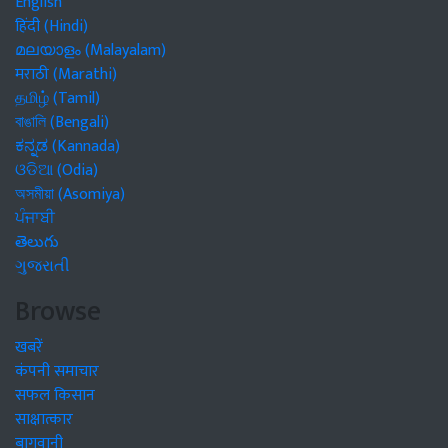
English
हिंदी (Hindi)
മലയാളം (Malayalam)
मराठी (Marathi)
தமிழ் (Tamil)
বাঙালি (Bengali)
ಕನ್ನಡ (Kannada)
ଓଡିଆ (Odia)
অসমীয়া (Asomiya)
ਪੰਜਾਬੀ
తెలుగు
ગુજરાતી
Browse
खबरें
कंपनी समाचार
सफल किसान
साक्षात्कार
बागवानी