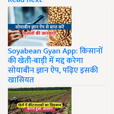
Soyabean Gyan App: किसानों
की खेती-बाड़ी में मद्द करेगा
सोयाबीन ज्ञान ऐप, पढ़िए इसकी
खासियत