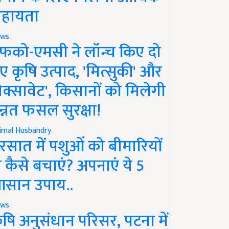
हायता
ws
फको-एमसी ने लॉन्च किए दो
ए कृषि उत्पाद, 'मित्सुकी' और
नेक्सावेट', किसानों को मिलेगी
न्नत फसल सुरक्षा!
imal Husbandry
रसात में पशुओं को बीमारियों
े कैसे बचाएं? अपनाएं ये 5
सान उपाय..
ws
ृषि अनुसंधान परिसर, पटना में