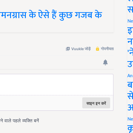
स
नग्रास के ऐसे हैं कुछ गजब के
Ne
इ
न
'
उ
An
ब
स
आ
Ne
क