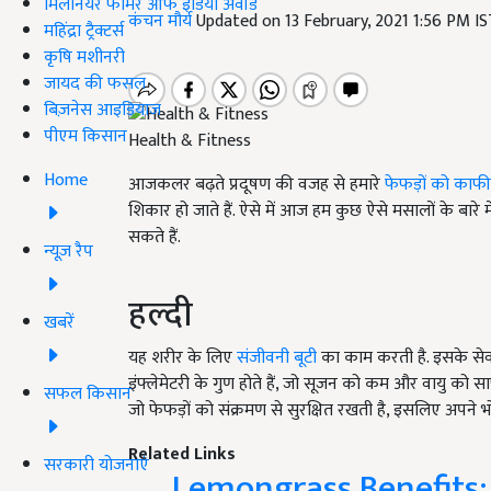
मिलेनियर फार्मर ऑफ इंडिया अवॉर्ड
कंचन मौर्य
Updated on 13 February, 2021 1:56 PM I
महिंद्रा ट्रैक्टर्स
कृषि मशीनरी
जायद की फसल
बिज़नेस आइडियाज
पीएम किसान
Health & Fitness
Home
आजकलर बढ़ते प्रदूषण की वजह से हमारे
फेफड़ों को काफ
शिकार हो जाते हैं. ऐसे में आज हम कुछ ऐसे मसालों के बारे म
सकते हैं.
न्यूज़ रैप
हल्दी
खबरें
यह शरीर के लिए
संजीवनी बूटी
का काम करती है. इसके सेवन
इंफ्लेमेटरी के गुण होते हैं, जो सूजन को कम और वायु को स
सफल किसान
जो फेफड़ों को संक्रमण से सुरक्षित रखती है, इसलिए अपने भोज
Related Links
सरकारी योजनाएं
Lemongrass Benefits: ल