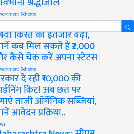
ावभीनी श्रद्धांजलि
vernment Scheme
M Kisan Yojana Update:
4वीं किस्त का इंतजार बढ़ा,
ानें कब मिल सकते हैं ₹2,000
र कैसे चेक करें अपना स्टेटस
vernment Scheme
रकार दे रही ₹10,000 की
ार्डनिंग किट! अब छत पर
गाएं ताजी ऑर्गेनिक सब्जियां,
ानें आवेदन प्रक्रिया..
ws
aharashtra News: सीएम