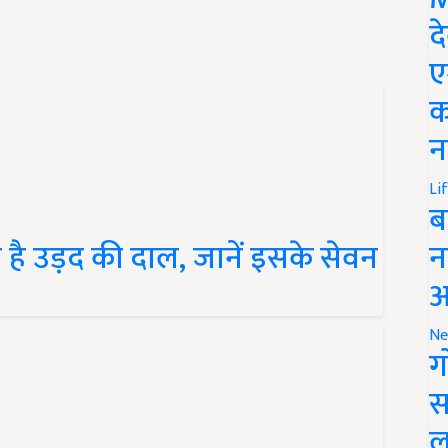
द
ए
क
न
Li
ब
न
 है उड़द की दाल, जानें इसके सेवन
आ
Ne
ग
स
ल