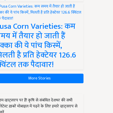
usa Corn Varieties: कम
मय में तैयार हो जाती हैं
क्का की ये पांच किस्में,
िलती है प्रति हेक्टेयर 126.6
्विंटल तक पैदावार!
More Stories
हम व्हाट्सएप पर हैं! कृषि से संबंधित देशभर की सभी
लेटेस्ट ख़बरें मोबाइल में पढ़ने के लिए हमारे व्हाट्सएप से
जुड़ें.