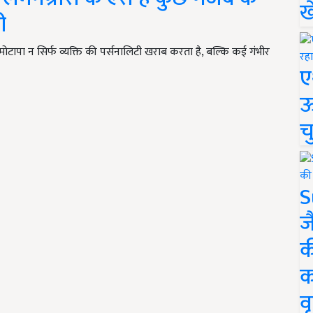
ख
ी
मोटापा न सिर्फ व्यक्ति की पर्सनालिटी खराब करता है, बल्कि कई गंभीर
ए
ऊ
च
S
ज
क
क
वृ