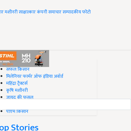
ार
मशीनरी
साक्षात्कार
कंपनी समाचार
सम्पादकीय
फोटो
op on Krishi Jagran
सफल किसान
मिलेनियर फार्मर ऑफ इंडिया अवॉर्ड
महिंद्रा ट्रैक्टर्स
कृषि मशीनरी
जायद की फसल
बिज़नेस आइडियाज
पीएम किसान
op Stories