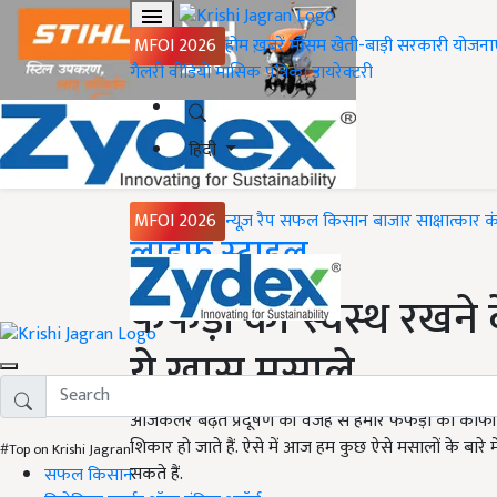
MFOI 2026
होम
ख़बरें
मौसम
खेती-बाड़ी
सरकारी योजना
गैलरी
वीडियो
मासिक पत्रिका
डायरेक्टरी
हिंदी
MFOI 2026
न्यूज़ रैप
सफल किसान
बाजार
साक्षात्कार
क
Home
लाइफ स्टाइल
फेफड़ों को स्वस्थ रखने
ये खास मसाले
आजकलर बढ़ते प्रदूषण की वजह से हमारे फेफड़ों को काफी 
शिकार हो जाते हैं. ऐसे में आज हम कुछ ऐसे मसालों के बारे म
#Top on Krishi Jagran
सकते हैं.
सफल किसान