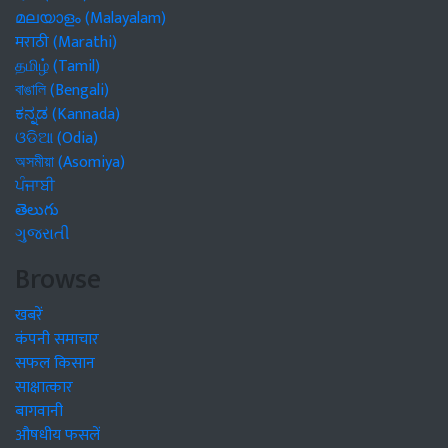
മലയാളം (Malayalam)
मराठी (Marathi)
தமிழ் (Tamil)
বাঙালি (Bengali)
ಕನ್ನಡ (Kannada)
ଓଡିଆ (Odia)
অসমীয়া (Asomiya)
ਪੰਜਾਬੀ
తెలుగు
ગુજરાતી
Browse
खबरें
कंपनी समाचार
सफल किसान
साक्षात्कार
बागवानी
औषधीय फसलें